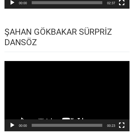
00:00
02:37
ŞAHAN GÖKBAKAR SÜRPRİZ
DANSÖZ
Video
oynatıcı
00:00
00:23