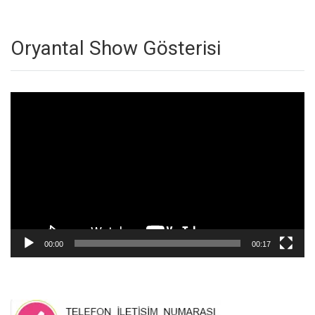
Oryantal Show Gösterisi
Video
oynatıcı
00:00
00:17