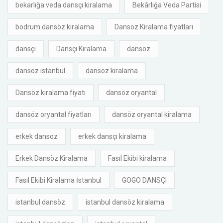
bekarlığa veda dansçı kiralama
Bekârlığa Veda Partisi
bodrum dansöz kiralama
Dansoz Kiralama fiyatları
dansçı
Dansçı Kiralama
dansöz
dansöz istanbul
dansöz kiralama
Dansöz kiralama fiyatı
dansöz oryantal
dansöz oryantal fiyatları
dansöz oryantal kiralama
erkek dansoz
erkek dansçı kiralama
Erkek Dansöz Kiralama
Fasıl Ekibi kiralama
Fasıl Ekibi Kiralama İstanbul
GOGO DANSÇI
istanbul dansöz
istanbul dansöz kiralama