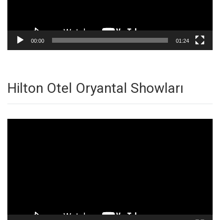
00:00
01:24
Hilton Otel Oryantal Showları
Video
oynatıcı