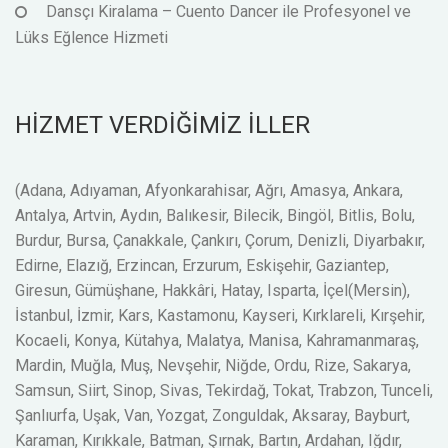
Dansçı Kiralama – Cuento Dancer ile Profesyonel ve
Lüks Eğlence Hizmeti
HİZMET VERDİĞİMİZ İLLER
(Adana, Adıyaman, Afyonkarahisar, Ağrı, Amasya, Ankara,
Antalya, Artvin, Aydın, Balıkesir, Bilecik, Bingöl, Bitlis, Bolu,
Burdur, Bursa, Çanakkale, Çankırı, Çorum, Denizli, Diyarbakır,
Edirne, Elazığ, Erzincan, Erzurum, Eskişehir, Gaziantep,
Giresun, Gümüşhane, Hakkâri, Hatay, Isparta, İçel(Mersin),
İstanbul, İzmir, Kars, Kastamonu, Kayseri, Kırklareli, Kırşehir,
Kocaeli, Konya, Kütahya, Malatya, Manisa, Kahramanmaraş,
Mardin, Muğla, Muş, Nevşehir, Niğde, Ordu, Rize, Sakarya,
Samsun, Siirt, Sinop, Sivas, Tekirdağ, Tokat, Trabzon, Tunceli,
Şanlıurfa, Uşak, Van, Yozgat, Zonguldak, Aksaray, Bayburt,
Karaman, Kırıkkale, Batman, Şırnak, Bartın, Ardahan, Iğdır,