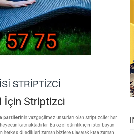
Sİ STRİPTİZCİ
İçin Striptizci
 partileri
nin vazgeçilmez unsurları olan striptizciler her
eyecan katmaktadırlar. Bu özel etkinlik için ister bayan
n herkes diledikleri zaman bizlere ulaşarak kısa zaman