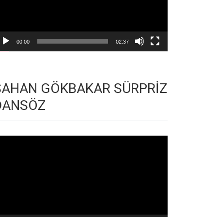
00:00
02:37
ŞAHAN GÖKBAKAR SÜRPRİZ
DANSÖZ
deo
natıcı