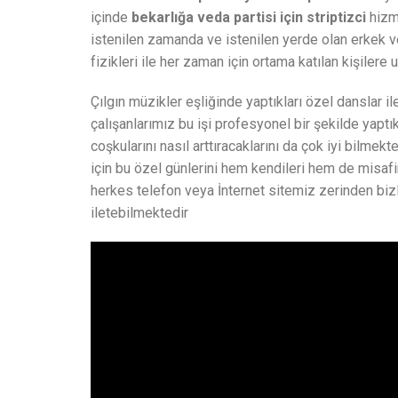
içinde
bekarlığa veda partisi için striptizci
hizme
istenilen zamanda ve istenilen yerde olan erkek v
fizikleri ile her zaman için ortama katılan kişilere
Çılgın müzikler eşliğinde yaptıkları özel danslar i
çalışanlarımız bu işi profesyonel bir şekilde yaptık
coşkularını nasıl arttıracaklarını da çok iyi bilmekt
için bu özel günlerini hem kendileri hem de misafir
herkes telefon veya İnternet sitemiz zerinden bizle
iletebilmektedir