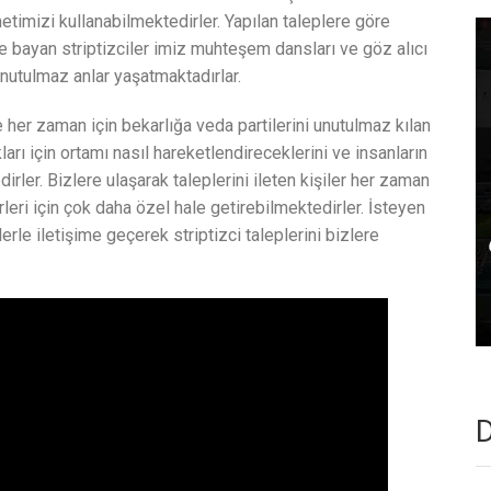
timizi kullanabilmektedirler. Yapılan taleplere göre
e bayan striptizciler imiz muhteşem dansları ve göz alıcı
 unutulmaz anlar yaşatmaktadırlar.
le her zaman için bekarlığa veda partilerini unutulmaz kılan
ları için ortamı nasıl hareketlendireceklerini ve insanların
edirler. Bizlere ulaşarak taleplerini ileten kişiler her zaman
leri için çok daha özel hale getirebilmektedirler. İsteyen
rle iletişime geçerek striptizci taleplerini bizlere
D