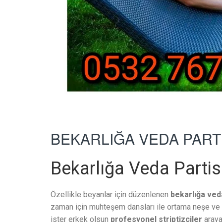
BEKARLIĞA VEDA PARTİ
Bekarlığa Veda Partisi 
Özellikle beyanlar için düzenlenen
bekarlığa veda
zaman için muhteşem dansları ile ortama neşe ve h
ister erkek olsun
profesyonel striptizciler
araya