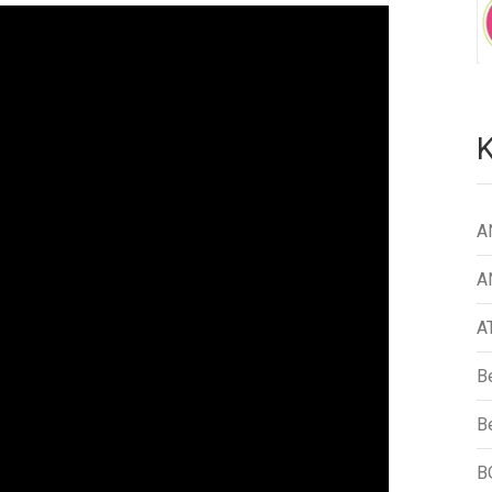
K
A
A
A
B
Be
B