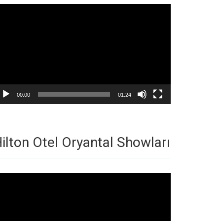
deo
natıcı
00:00
01:24
ilton Otel Oryantal Showları
deo
natıcı