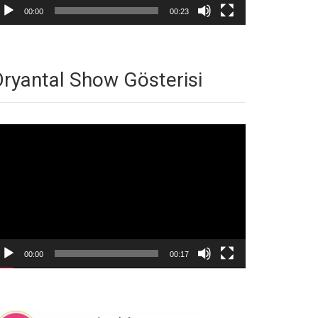
00:00
00:23
ryantal Show Gösterisi
deo
natıcı
00:00
00:17