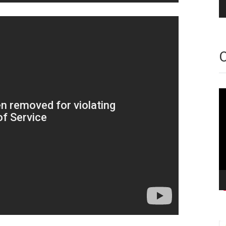
O
Vi
oy