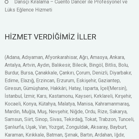
Dansçı Kiralama – Cuento Dancer ile Profesyonel ve
Lüks Eğlence Hizmeti
HİZMET VERDİĞİMİZ İLLER
(Adana, Adıyaman, Afyonkarahisar, Ağrı, Amasya, Ankara,
Antalya, Artvin, Aydın, Balıkesir, Bilecik, Bingöl, Bitlis, Bolu,
Burdur, Bursa, Çanakkale, Çankırı, Çorum, Denizli, Diyarbakır,
Edirne, Elazığ, Erzincan, Erzurum, Eskişehir, Gaziantep,
Giresun, Gümüşhane, Hakkâri, Hatay, Isparta, İçel(Mersin),
İstanbul, İzmir, Kars, Kastamonu, Kayseri, Kırklareli, Kırşehir,
Kocaeli, Konya, Kütahya, Malatya, Manisa, Kahramanmaraş,
Mardin, Muğla, Muş, Nevşehir, Niğde, Ordu, Rize, Sakarya,
Samsun, Siirt, Sinop, Sivas, Tekirdağ, Tokat, Trabzon, Tunceli,
Şanlıurfa, Uşak, Van, Yozgat, Zonguldak, Aksaray, Bayburt,
Karaman, Kırıkkale, Batman, Şırnak, Bartın, Ardahan, Iğdır,