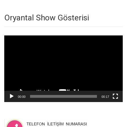
Oryantal Show Gösterisi
Video
oynatıcı
00:00
00:17