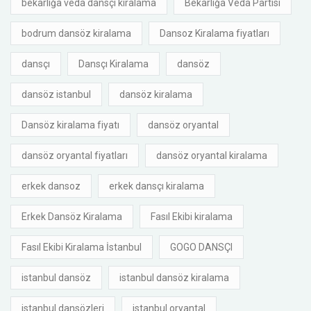
bekarlığa veda dansçı kiralama
Bekârlığa Veda Partisi
bodrum dansöz kiralama
Dansoz Kiralama fiyatları
dansçı
Dansçı Kiralama
dansöz
dansöz istanbul
dansöz kiralama
Dansöz kiralama fiyatı
dansöz oryantal
dansöz oryantal fiyatları
dansöz oryantal kiralama
erkek dansoz
erkek dansçı kiralama
Erkek Dansöz Kiralama
Fasıl Ekibi kiralama
Fasıl Ekibi Kiralama İstanbul
GOGO DANSÇI
istanbul dansöz
istanbul dansöz kiralama
istanbul dansözleri
istanbul oryantal