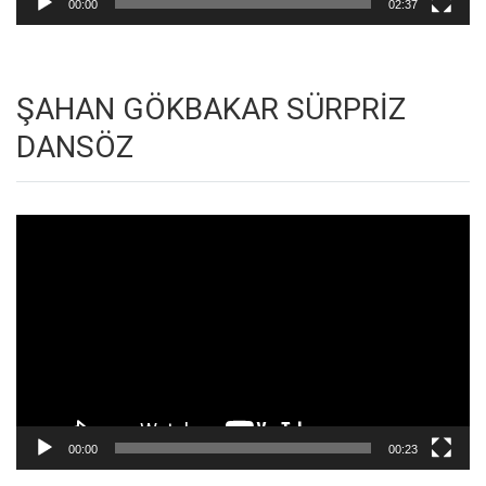
00:00
02:37
ŞAHAN GÖKBAKAR SÜRPRİZ
DANSÖZ
Video
oynatıcı
00:00
00:23