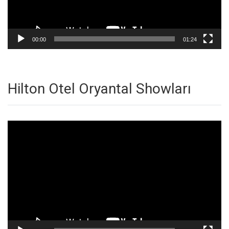
00:00
01:24
Hilton Otel Oryantal Showları
Video
oynatıcı