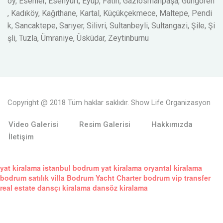
öy, Esenler, Esenyurt, Eyüp, Fatih, Gaziosmanpaşa, Güngören
, Kadıköy, Kağıthane, Kartal, Küçükçekmece, Maltepe, Pendi
k, Sancaktepe, Sarıyer, Silivri, Sultanbeyli, Sultangazi, Şile, Şi
şli, Tuzla, Ümraniye, Üsküdar, Zeytinburnu
Copyright @ 2018 Tüm haklar saklıdır. Show Life Organizasyon
Video Galerisi
Resim Galerisi
Hakkımızda
İletişim
yat kiralama istanbul
bodrum yat kiralama
oryantal kiralama
bodrum satılık villa
Bodrum Yacht Charter
bodrum vip transfer
real estate
dansçı kiralama
dansöz kiralama