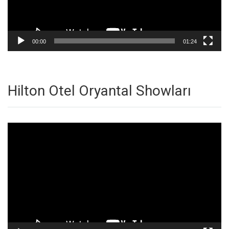
00:00
01:24
Hilton Otel Oryantal Showları
Video
oynatıcı