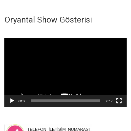
Oryantal Show Gösterisi
Video
oynatıcı
00:00
00:17