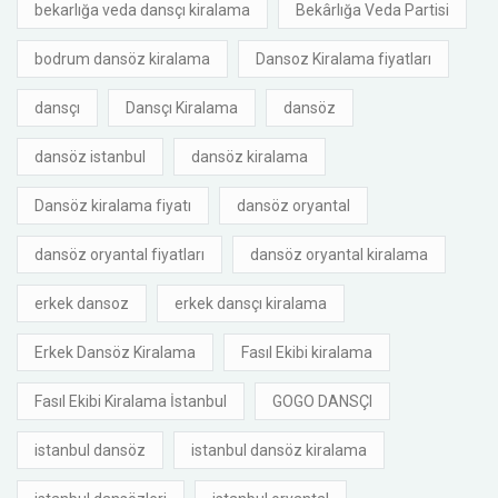
bekarlığa veda dansçı kiralama
Bekârlığa Veda Partisi
bodrum dansöz kiralama
Dansoz Kiralama fiyatları
dansçı
Dansçı Kiralama
dansöz
dansöz istanbul
dansöz kiralama
Dansöz kiralama fiyatı
dansöz oryantal
dansöz oryantal fiyatları
dansöz oryantal kiralama
erkek dansoz
erkek dansçı kiralama
Erkek Dansöz Kiralama
Fasıl Ekibi kiralama
Fasıl Ekibi Kiralama İstanbul
GOGO DANSÇI
istanbul dansöz
istanbul dansöz kiralama