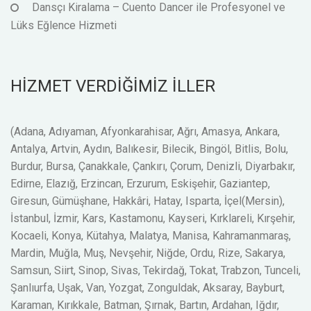
Dansçı Kiralama – Cuento Dancer ile Profesyonel ve
Lüks Eğlence Hizmeti
HİZMET VERDİĞİMİZ İLLER
(Adana, Adıyaman, Afyonkarahisar, Ağrı, Amasya, Ankara,
Antalya, Artvin, Aydın, Balıkesir, Bilecik, Bingöl, Bitlis, Bolu,
Burdur, Bursa, Çanakkale, Çankırı, Çorum, Denizli, Diyarbakır,
Edirne, Elazığ, Erzincan, Erzurum, Eskişehir, Gaziantep,
Giresun, Gümüşhane, Hakkâri, Hatay, Isparta, İçel(Mersin),
İstanbul, İzmir, Kars, Kastamonu, Kayseri, Kırklareli, Kırşehir,
Kocaeli, Konya, Kütahya, Malatya, Manisa, Kahramanmaraş,
Mardin, Muğla, Muş, Nevşehir, Niğde, Ordu, Rize, Sakarya,
Samsun, Siirt, Sinop, Sivas, Tekirdağ, Tokat, Trabzon, Tunceli,
Şanlıurfa, Uşak, Van, Yozgat, Zonguldak, Aksaray, Bayburt,
Karaman, Kırıkkale, Batman, Şırnak, Bartın, Ardahan, Iğdır,