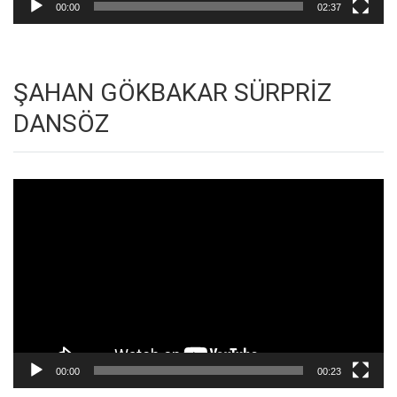
00:00
02:37
ŞAHAN GÖKBAKAR SÜRPRİZ
DANSÖZ
Video
oynatıcı
00:00
00:23