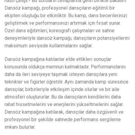
nasıl çalışır? Bu soruların cevaplarına gelin birlikte bakalım.
Dansöz kampağı, profesyonel dansçıların eğitimli bir
ekipten oluştuğu bir etkinliktir. Bu kamp, dans becerilerinizi
geliştirmek ve performansınızı artırmak için fırsat sunar.
Özel dans eğitimleri, koreografi çalışmaları ve sahne
deneyimleriyle dansöz kampağı, dansçıların potansiyellerini
maksimum seviyede kullanmalarını sağlar.
Dansöz kampağına katılanlar elde ettikleri sonuçlar
konusunda oldukça memnun kalmaktadır. Performanslarını
daha da ileri seviyeye taşımak isteyen dansçılara yeni
teknikler ve figürler öğretilir. Aynı zamanda kamp süresince
dansçılar, birbirleriyle etkileşim içinde olurlar ve bir aile
atmosferi oluştururlar. Bu da dansçıların kendilerini daha
rahat hissetmelerini ve enerjilerini yükseltmelerini sağlar.
Dansöz kampağına katılarak, dansçılar daha özgüvenli ve
profesyonel bir şekilde sahnede performans sergileme
imkanı bulurlar.