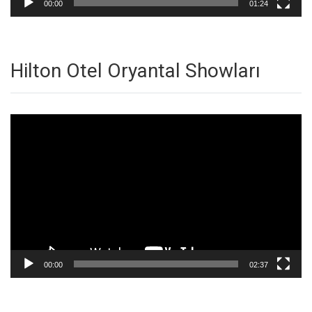
00:00
01:24
Hilton Otel Oryantal Showları
Video
oynatıcı
00:00
02:37