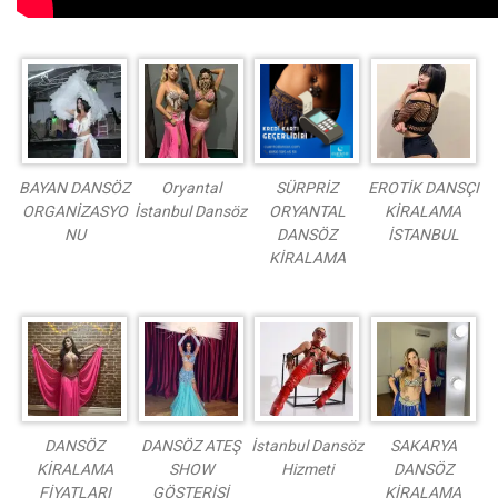
BAYAN DANSÖZ
Oryantal
SÜRPRİZ
EROTİK DANSÇI
ORGANİZASYO
İstanbul Dansöz
ORYANTAL
KİRALAMA
NU
DANSÖZ
İSTANBUL
KİRALAMA
DANSÖZ
DANSÖZ ATEŞ
İstanbul Dansöz
SAKARYA
KİRALAMA
SHOW
Hizmeti
DANSÖZ
FİYATLARI
GÖSTERİSİ
KİRALAMA