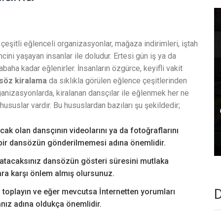
r çeşitli eğlenceli organizasyonlar, mağaza indirimleri, iştah
cini yaşayan insanlar ile doludur. Ertesi gün iş ya da
aha kadar eğlenirler. İnsanların özgürce, keyifli vakit
nsöz kiralama
da sıklıkla görülen eğlence çeşitlerinden
rganizasyonlarda, kiralanan dansçılar ile eğlenmek her ne
ususlar vardır. Bu hususlardan bazıları şu şekildedir;
ak olan dansçının videolarını ya da fotoğraflarını
ı bir dansözün gönderilmemesi adına önemlidir.
atacaksınız dansözün gösteri süresini mutlaka
ara karşı önlem almış olursunuz.
D
i toplayın ve eğer mevcutsa İnternetten yorumları
nız adına oldukça önemlidir.