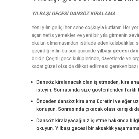
YILBAŞI GECESİ DANSÖZ KİRALAMA
Yeni yılın gelişi her sene coşkuyla kutlanır. Her ye
açan nefis yemekler ve yeni bir yıla girmenin sevin
okulun olmamasından istifade eden kalabalıklar, sab
geçirdiği yılın bu son gününde
yılbaşı gecesi da
biridir. Çeşitli gece kulüplerinde, davetlerde ve o
kadar güzel olsa da dikkat edilmesi gereken bazı h
Dansöz kiralanacak olan işletmeden, kiralanac
isteyin. Sonrasında size gösterilenden farkl
Önceden dansöz kiralama ücretini ve eğer uz
konuşun. Sonrasında çıkacak olası karışıklıkl
Dansöz kiralayacağınız işletme hakkında bilg
okuyun. Yılbaşı gecesi bir aksaklık yaşamama