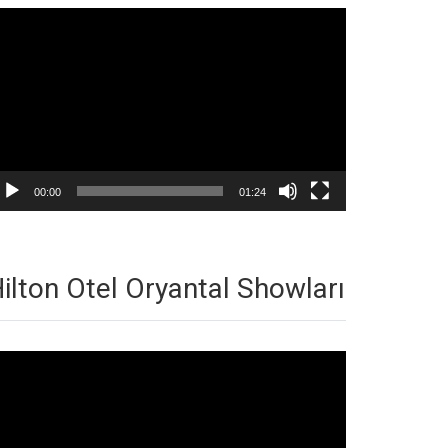
deo
natıcı
00:00
01:24
ilton Otel Oryantal Showları
deo
natıcı