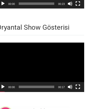
00:00
00:23
ryantal Show Gösterisi
deo
natıcı
00:00
00:17