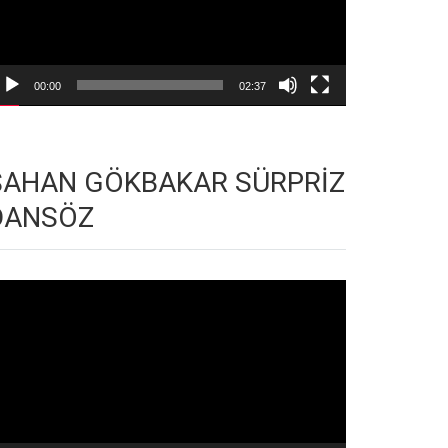
00:00
02:37
ŞAHAN GÖKBAKAR SÜRPRİZ
DANSÖZ
deo
natıcı