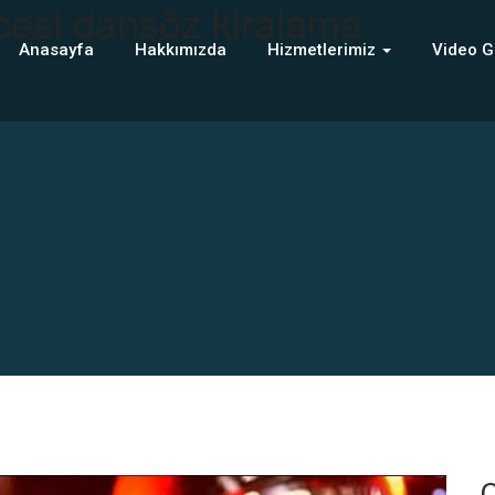
cesi dansöz kiralama
Anasayfa
Hakkımızda
Hizmetlerimiz
Video G
C