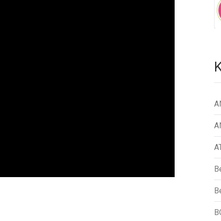
K
A
A
A
B
Be
B