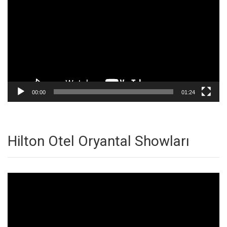
00:00
01:24
Hilton Otel Oryantal Showları
Video
oynatıcı