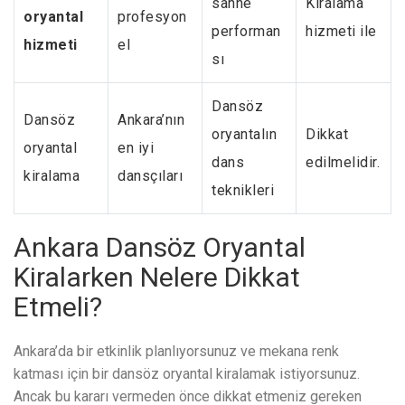
sahne
Kiralama
oryantal
profesyon
performan
hizmeti ile
hizmeti
el
sı
Dansöz
Dansöz
Ankara’nın
oryantalın
Dikkat
oryantal
en iyi
dans
edilmelidir.
kiralama
dansçıları
teknikleri
Ankara Dansöz Oryantal
Kiralarken Nelere Dikkat
Etmeli?
Ankara’da bir etkinlik planlıyorsunuz ve mekana renk
katması için bir dansöz oryantal kiralamak istiyorsunuz.
Ancak bu kararı vermeden önce dikkat etmeniz gereken