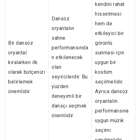
kendini rahat
hissetmesi
Dansöz
hem de
oryantalın
etkileyici bir
sahne
Bir dansöz
görüntü
performansında
oryantal
sunması için
n etkilenecek
kiralarken ilk
uygun bir
olan
olarak bütçenizi
kostüm
seyircilerdir. Bu
belirlemek
seçilmelidir.
yüzden
önemlidir.
Ayrıca dansöz
deneyimli bir
oryantalın
dansçı seçmek
performansına
önemlidir.
uygun müzik
seçimi
yapılmalıdır.