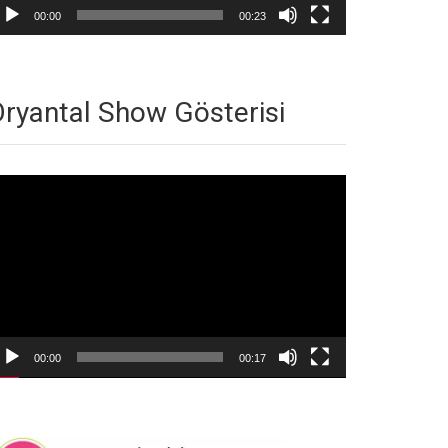
00:00
00:23
ryantal Show Gösterisi
deo
natıcı
00:00
00:17