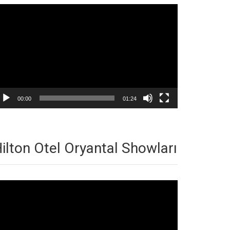
deo
natıcı
00:00
01:24
ilton Otel Oryantal Showları
deo
natıcı