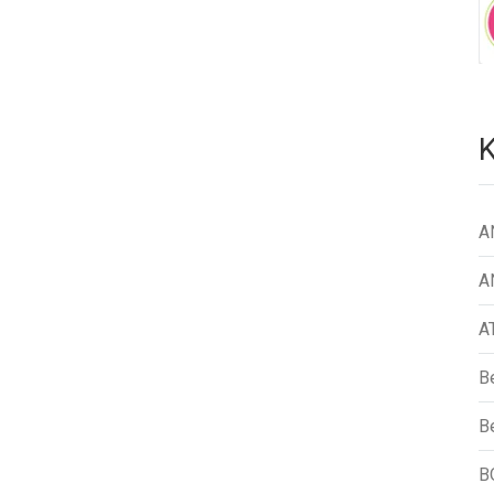
K
A
A
A
B
Be
B