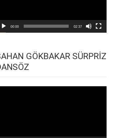
00:00
02:37
ŞAHAN GÖKBAKAR SÜRPRİZ
DANSÖZ
deo
natıcı