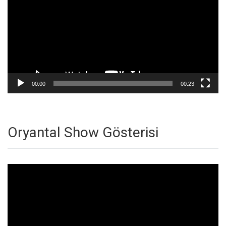
00:00
00:23
Oryantal Show Gösterisi
Video
oynatıcı