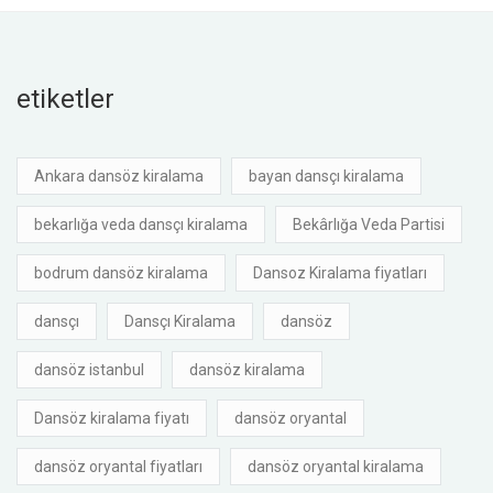
etiketler
Ankara dansöz kiralama
bayan dansçı kiralama
bekarlığa veda dansçı kiralama
Bekârlığa Veda Partisi
bodrum dansöz kiralama
Dansoz Kiralama fiyatları
dansçı
Dansçı Kiralama
dansöz
dansöz istanbul
dansöz kiralama
Dansöz kiralama fiyatı
dansöz oryantal
dansöz oryantal fiyatları
dansöz oryantal kiralama