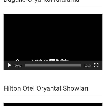
Video
oynatıcı
00:00
01:24
Hilton Otel Oryantal Showları
Video