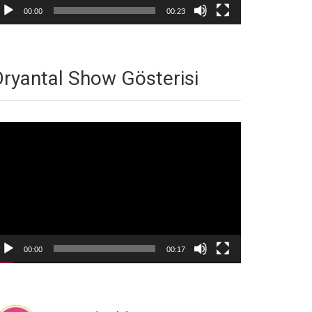
00:00
00:23
ryantal Show Gösterisi
deo
natıcı
00:00
00:17