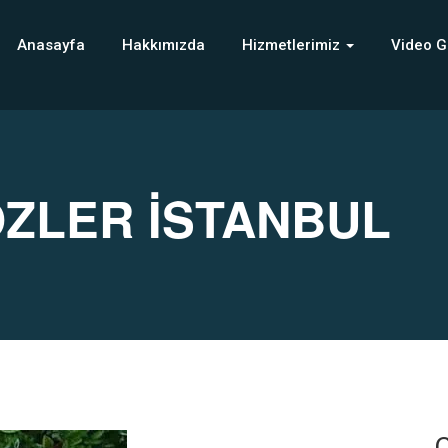
Anasayfa
Hakkımızda
Hizmetlerimiz
Video G
ZLER İSTANBUL
C