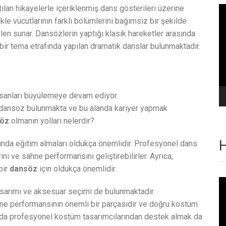
tılan hikayelerle içeriklenmiş dans gösterileri üzerine
Vi
oy
ikle vücutlarının farklı bölümlerini bağımsız bir şekilde
şölen sunar. Dansözlerin yaptığı klasik hareketler arasında
i bir tema etrafında yapılan dramatik danslar bulunmaktadır.
e insanları büyülemeye devam ediyor.
 dansöz bulunmakta ve bu alanda kariyer yapmak
öz
olmanın yolları nelerdir?
H
nda eğitim almaları oldukça önemlidir. Profesyonel dans
ni ve sahne performansını geliştirebilirler. Ayrıca,
bir
dansöz
için oldukça önemlidir.
Vi
oy
asarımı ve aksesuar seçimi de bulunmaktadır.
ne performansının önemli bir parçasıdır ve doğru kostüm
uda profesyonel kostüm tasarımcılarından destek almak da