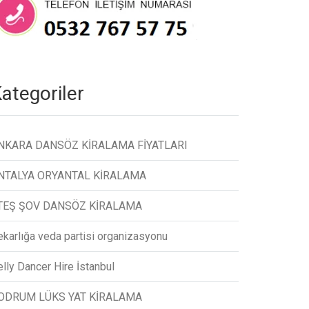
ategoriler
NKARA DANSÖZ KİRALAMA FİYATLARI
NTALYA ORYANTAL KİRALAMA
TEŞ ŞOV DANSÖZ KİRALAMA
ekarlığa veda partisi organizasyonu
lly Dancer Hire İstanbul
ODRUM LÜKS YAT KİRALAMA