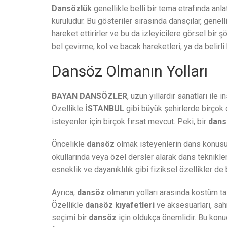
Dansözlük
genellikle belli bir tema etrafında anla
kuruludur. Bu gösteriler sırasında dansçılar, genell
hareket ettirirler ve bu da izleyicilere görsel bir 
bel çevirme, kol ve bacak hareketleri, ya da belirl
Dansöz Olmanın Yolları
BAYAN DANSÖZLER
, uzun yıllardır sanatları il
Özellikle
İSTANBUL
gibi büyük şehirlerde birçok
isteyenler için birçok fırsat mevcut. Peki, bir
dans
Öncelikle
dansöz
olmak isteyenlerin dans konusu
okullarında veya özel dersler alarak dans teknikleri
esneklik ve dayanıklılık gibi fiziksel özellikler de 
Ayrıca,
dansöz
olmanın yolları arasında kostüm t
Özellikle
dansöz kıyafetleri
ve aksesuarları, sah
seçimi bir
dansöz
için oldukça önemlidir. Bu kon