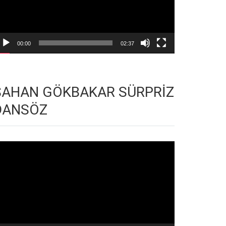
00:00
02:37
ŞAHAN GÖKBAKAR SÜRPRİZ
DANSÖZ
deo
natıcı