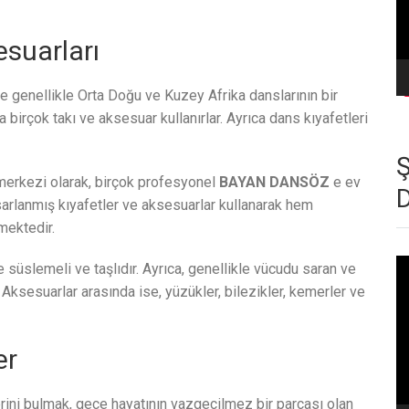
esuarları
 ve genellikle Orta Doğu ve Kuzey Afrika danslarının bir
a birçok takı ve aksesuar kullanırlar. Ayrıca dans kıyafetleri
l merkezi olarak, birçok profesyonel
BAYAN DANSÖZ
e ev
asarlanmış kıyafetler ve aksesuarlar kullanarak hem
mektedir.
Vi
e süslemeli ve taşlıdır. Ayrıca, genellikle vücudu saran ve
oy
. Aksesuarlar arasında ise, yüzükler, bilezikler, kemerler ve
er
erini bulmak, gece hayatının vazgeçilmez bir parçası olan