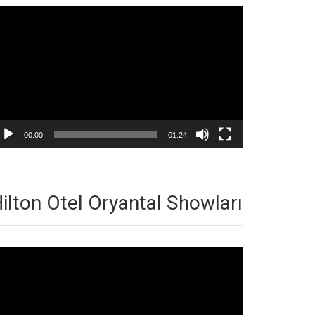
deo
natıcı
00:00
01:24
ilton Otel Oryantal Showları
deo
natıcı