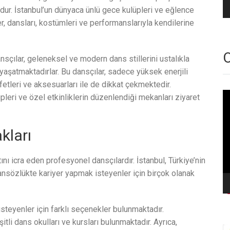
udur. İstanbul’un dünyaca ünlü gece kulüpleri ve eğlence
 dansları, kostümleri ve performanslarıyla kendilerine
O
sçılar, geleneksel ve modern dans stillerini ustalıkla
aşatmaktadırlar. Bu dansçılar, sadece yüksek enerjili
etleri ve aksesuarları ile de dikkat çekmektedir.
Vi
pleri ve özel etkinliklerin düzenlendiği mekanları ziyaret
oy
kları
ı icra eden profesyonel dansçılardır. İstanbul, Türkiye’nin
ansözlükte kariyer yapmak isteyenler için birçok olanak
steyenler için farklı seçenekler bulunmaktadır.
tli dans okulları ve kursları bulunmaktadır. Ayrıca,