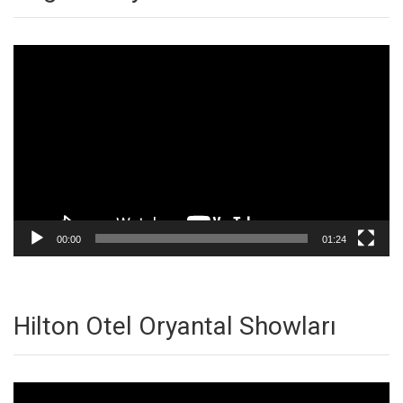
Video
oynatıcı
00:00
01:24
Hilton Otel Oryantal Showları
Video