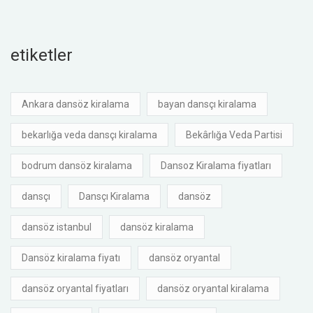
etiketler
Ankara dansöz kiralama
bayan dansçı kiralama
bekarlığa veda dansçı kiralama
Bekârlığa Veda Partisi
bodrum dansöz kiralama
Dansoz Kiralama fiyatları
dansçı
Dansçı Kiralama
dansöz
dansöz istanbul
dansöz kiralama
Dansöz kiralama fiyatı
dansöz oryantal
dansöz oryantal fiyatları
dansöz oryantal kiralama