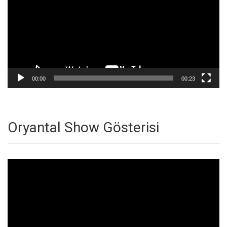
00:00
00:23
Oryantal Show Gösterisi
Video
oynatıcı