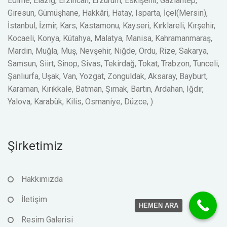
Edirne, Elazığ, Erzincan, Erzurum, Eskişehir, Gaziantep,
Giresun, Gümüşhane, Hakkâri, Hatay, Isparta, İçel(Mersin),
İstanbul, İzmir, Kars, Kastamonu, Kayseri, Kırklareli, Kırşehir,
Kocaeli, Konya, Kütahya, Malatya, Manisa, Kahramanmaraş,
Mardin, Muğla, Muş, Nevşehir, Niğde, Ordu, Rize, Sakarya,
Samsun, Siirt, Sinop, Sivas, Tekirdağ, Tokat, Trabzon, Tunceli,
Şanlıurfa, Uşak, Van, Yozgat, Zonguldak, Aksaray, Bayburt,
Karaman, Kırıkkale, Batman, Şırnak, Bartın, Ardahan, Iğdır,
Yalova, Karabük, Kilis, Osmaniye, Düzce, )
Şirketimiz
Hakkımızda
İletişim
HEMEN ARA
Resim Galerisi