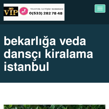
Toggl
navig
bekarlığa veda
dansçı kiralama
istanbul