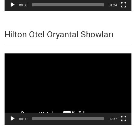
00:00
01:24
Hilton Otel Oryantal Showları
Video
oynatıcı
00:00
02:37