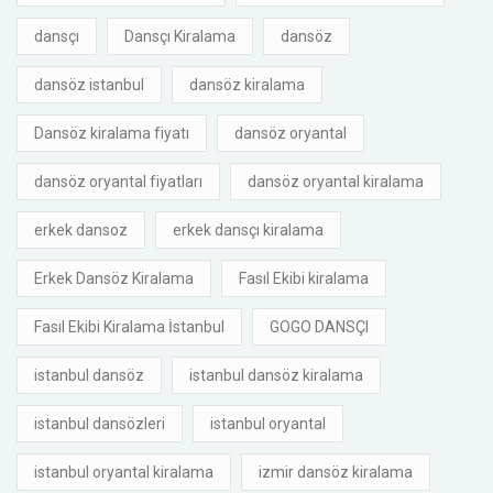
dansçı
Dansçı Kiralama
dansöz
dansöz istanbul
dansöz kiralama
Dansöz kiralama fiyatı
dansöz oryantal
dansöz oryantal fiyatları
dansöz oryantal kiralama
erkek dansoz
erkek dansçı kiralama
Erkek Dansöz Kiralama
Fasıl Ekibi kiralama
Fasıl Ekibi Kiralama İstanbul
GOGO DANSÇI
istanbul dansöz
istanbul dansöz kiralama
istanbul dansözleri
istanbul oryantal
istanbul oryantal kiralama
izmir dansöz kiralama