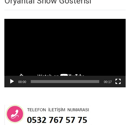
Oryantal Show Gösterisi
Video
oynatıcı
00:00
00:17