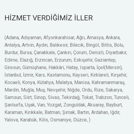
HİZMET VERDİĞİMİZ İLLER
(Adana, Adıyaman, Afyonkarahisar, Ağrı, Amasya, Ankara,
Antalya, Artvin, Aydın, Balıkesir, Bilecik, Bingöl, Bitlis, Bolu,
Burdur, Bursa, Çanakkale, Çankırı, Çorum, Denizli, Diyarbakır,
Edirne, Elazığ, Erzincan, Erzurum, Eskişehir, Gaziantep,
Giresun, Gümüşhane, Hakkâri, Hatay, Isparta, İçel(Mersin),
İstanbul, İzmir, Kars, Kastamonu, Kayseri, Kırklareli, Kırşehir,
Kocaeli, Konya, Kütahya, Malatya, Manisa, Kahramanmaraş,
Mardin, Muğla, Muş, Nevşehir, Niğde, Ordu, Rize, Sakarya,
Samsun, Siirt, Sinop, Sivas, Tekirdağ, Tokat, Trabzon, Tunceli,
Şanlıurfa, Uşak, Van, Yozgat, Zonguldak, Aksaray, Bayburt,
Karaman, Kırıkkale, Batman, Şırnak, Bartın, Ardahan, Iğdır,
Yalova, Karabük, Kilis, Osmaniye, Düzce, )