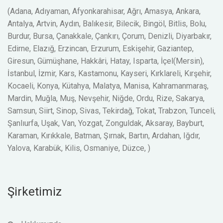
(Adana, Adıyaman, Afyonkarahisar, Ağrı, Amasya, Ankara,
Antalya, Artvin, Aydın, Balıkesir, Bilecik, Bingöl, Bitlis, Bolu,
Burdur, Bursa, Çanakkale, Çankırı, Çorum, Denizli, Diyarbakır,
Edirne, Elazığ, Erzincan, Erzurum, Eskişehir, Gaziantep,
Giresun, Gümüşhane, Hakkâri, Hatay, Isparta, İçel(Mersin),
İstanbul, İzmir, Kars, Kastamonu, Kayseri, Kırklareli, Kırşehir,
Kocaeli, Konya, Kütahya, Malatya, Manisa, Kahramanmaraş,
Mardin, Muğla, Muş, Nevşehir, Niğde, Ordu, Rize, Sakarya,
Samsun, Siirt, Sinop, Sivas, Tekirdağ, Tokat, Trabzon, Tunceli,
Şanlıurfa, Uşak, Van, Yozgat, Zonguldak, Aksaray, Bayburt,
Karaman, Kırıkkale, Batman, Şırnak, Bartın, Ardahan, Iğdır,
Yalova, Karabük, Kilis, Osmaniye, Düzce, )
Şirketimiz