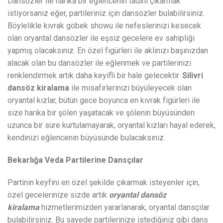
Dansözler ile harika bir eğlencenin tadını çıkarmak
istiyorsanız eğer, partileriniz için dansözler bulabilirsiniz.
Böylelikle kıvrak göbek showu ile nefeslerinizi kesecek
olan oryantal dansözler ile eşsiz gecelere ev sahipliği
yapmış olacaksınız. En özel figürleri ile aklınızı başınızdan
alacak olan bu dansözler ile eğlenmek ve partilerinizi
renklendirmek artık daha keyifli bir hale gelecektir.
Silivri
dansöz kiralama
ile misafirlerinizi büyüleyecek olan
oryantal kızlar, bütün gece boyunca en kıvrak figürleri ile
size harika bir şölen yaşatacak ve şölenin büyüsünden
uzunca bir süre kurtulamayarak, oryantal kızları hayal ederek,
kendinizi eğlencenin büyüsünde bulacaksınız.
Bekarlığa Veda Partilerine Dansçılar
Partinin keyfini en özel şekilde çıkarmak isteyenler için,
özel gecelerinize sizde artık
oryantal dansöz
kiralama
hizmetlerimizden yararlanarak, oryantal dansçılar
bulabilirsiniz. Bu sayede partilerinize istediğiniz gibi dans