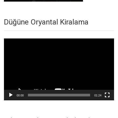
Düğüne Oryantal Kiralama
Video
oynatıcı
00:00
01:24