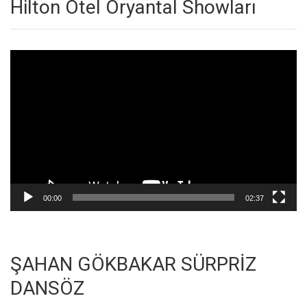
Hilton Otel Oryantal Showları
Video
oynatıcı
00:00
02:37
ŞAHAN GÖKBAKAR SÜRPRİZ
DANSÖZ