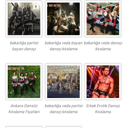
bekarlığa partisi
bekarlığa veda bayan
bekarlığa veda dansçı
bayan dansçı
dansçı kiralama
kiralama
Ankara Dansöz
bekarlığa veda partisi
Erkek Erotik Dansçı
Kiralama Fiyatları
dansçı kiralama
Kiralama