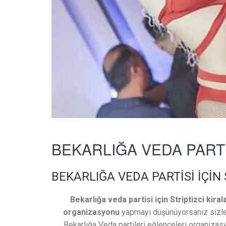
BEKARLIĞA VEDA PARTİS
BEKARLIĞA VEDA PARTİSİ İÇİN
Bekarlığa veda partisi için Striptizci kira
organizasyonu
yapmayı düşünüyorsanız sizler
Bekarlığa Veda partileri eğlenceleri organizas