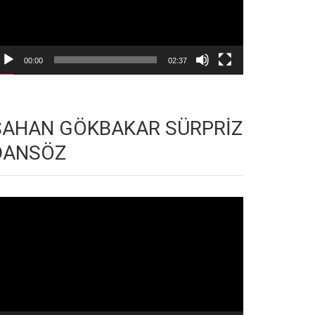
00:00
02:37
ŞAHAN GÖKBAKAR SÜRPRİZ
DANSÖZ
deo
natıcı