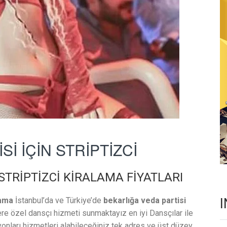
İ İÇİN STRİPTİZCİ
 STRİPTİZCİ KİRALAMA FİYATLARI
lama
İstanbul’da ve Türkiye’de
bekarlığa veda partisi
e özel dansçı hizmeti sunmaktayız en iyi Dansçılar ile
yonları hizmetleri alabileceğiniz tek adres ve üst düzey