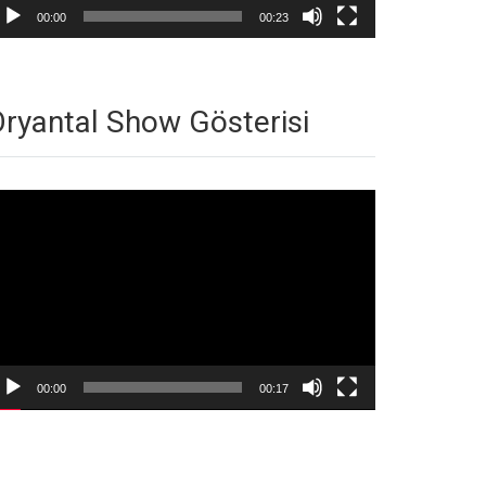
00:00
00:23
ryantal Show Gösterisi
deo
natıcı
00:00
00:17