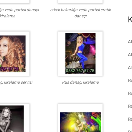
ğa veda partisi dansçı
erkek bekarlığa veda partisi erotik
kiralama
dansçı
K
A
A
A
B
ı kiralama servisi
Rus dansçı kiralama
Be
B
B