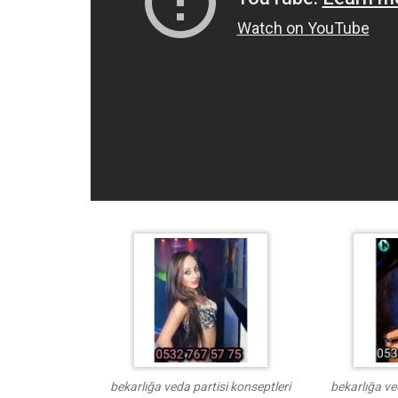
bekarlığa veda partisi konseptleri
bekarlığa ve