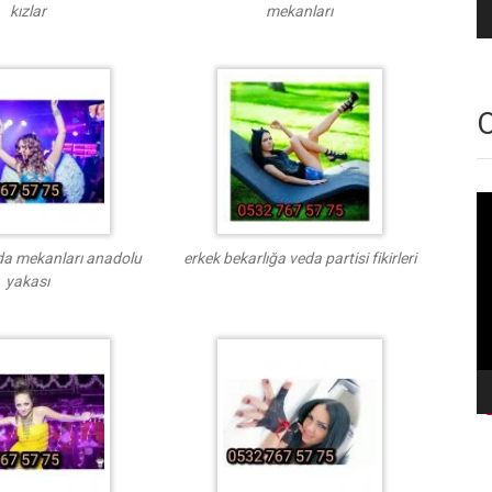
kızlar
mekanları
O
Vi
oy
da mekanları anadolu
erkek bekarlığa veda partisi fikirleri
yakası