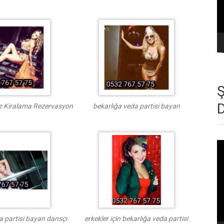
 Kiralama Rezervasyon
bekarlığa veda partisi bayan
Vi
oy
a partisi bayan dansçı
erkekler için bekarlığa veda partisi