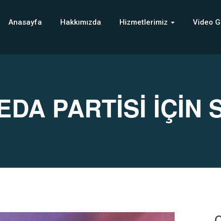
Anasayfa
Hakkımızda
Hizmetlerimiz
Video G
DA PARTİSİ İÇİN S
C