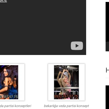
Vi
oy
H
Vi
oy
da partisi konseptleri
bekarlığa veda partisi konsept