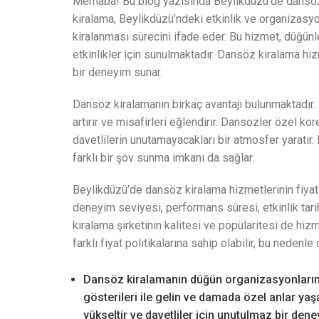
Merhaba! Bu blog yazısında Beylikdüzü’de dansö
kiralama, Beylikdüzü’ndeki etkinlik ve organizasy
kiralanması sürecini ifade eder. Bu hizmet, düğünle
etkinlikler için sunulmaktadır. Dansöz kiralama hiz
bir deneyim sunar.
Dansöz kiralamanın birkaç avantajı bulunmaktadır. İ
artırır ve misafirleri eğlendirir. Dansözler özel kor
davetlilerin unutamayacakları bir atmosfer yaratır.
farklı bir şov sunma imkanı da sağlar.
Beylikdüzü’de dansöz kiralama hizmetlerinin fiyatla
deneyim seviyesi, performans süresi, etkinlik tarih 
kiralama şirketinin kalitesi ve popülaritesi de hizm
farklı fiyat politikalarına sahip olabilir, bu nedenl
Dansöz kiralamanın düğün organizasyonlarına 
gösterileri ile gelin ve damada özel anlar yaşa
yükseltir ve davetliler için unutulmaz bir d