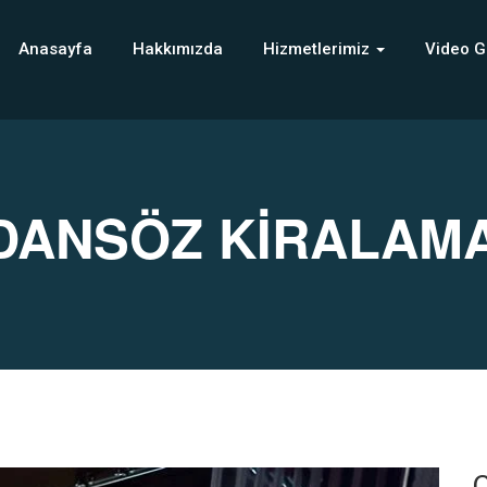
Anasayfa
Hakkımızda
Hizmetlerimiz
Video G
DANSÖZ KİRALAM
C