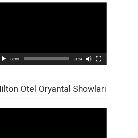
deo
natıcı
00:00
01:24
ilton Otel Oryantal Showları
deo
natıcı