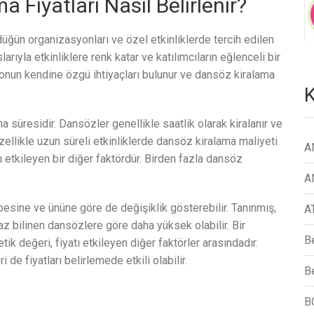
 Fiyatları Nasıl Belirlenir?
üğün organizasyonları ve özel etkinliklerde tercih edilen
rıyla etkinliklere renk katar ve katılımcıların eğlenceli bir
nun kendine özgü ihtiyaçları bulunur ve dansöz kiralama
K
a süresidir. Dansözler genellikle saatlik olarak kiralanır ve
Özellikle uzun süreli etkinliklerde dansöz kiralama maliyeti
A
ı etkileyen bir diğer faktördür. Birden fazla dansöz
A
besine ve ününe göre de değişiklik gösterebilir. Tanınmış,
A
az bilinen dansözlere göre daha yüksek olabilir. Bir
B
k değeri, fiyatı etkileyen diğer faktörler arasındadır.
de fiyatları belirlemede etkili olabilir.
Be
B