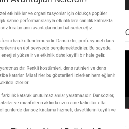
zel etkinlikler ve organizasyonlar için oldukça popüler
jik sahne performanslarıyla etkinliklere canlılık katmakta
nsöz kiralamanın avantajlarından bahsedeceğiz.
O
osferini hareketlendirmesidir. Dansözler, profesyonel dans
ecerilerini en üst seviyede sergilemektedirler. Bu sayede,
Vi
 enerjisi yükselir ve etkinlik daha keyifli bir hale gelir.
oy
 yaratmasıdır. Renkli kostümleri, dans rutinleri ve dans
zibe katarlar. Misafirler bu gösterileri izlerken hem eğlenir
kilde izlerler.
farklılık katarak unutulmaz anılar yaratmasıdır. Dansözler,
katarlar ve misafirlerin aklında uzun süre kalıcı bir etki
zel günlerde dansöz kiralama hizmeti, davetlilerin keyifli ve