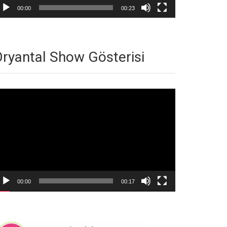
00:00
00:23
ryantal Show Gösterisi
deo
natıcı
00:00
00:17