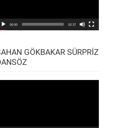
00:00
02:37
ŞAHAN GÖKBAKAR SÜRPRİZ
DANSÖZ
deo
natıcı