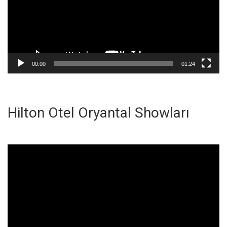
00:00
01:24
Hilton Otel Oryantal Showları
Video
oynatıcı