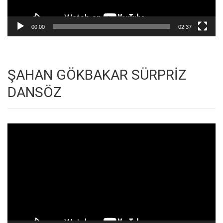
00:00
02:37
ŞAHAN GÖKBAKAR SÜRPRİZ
DANSÖZ
Video
oynatıcı