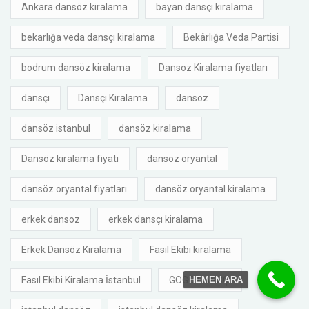
Ankara dansöz kiralama
bayan dansçı kiralama
bekarlığa veda dansçı kiralama
Bekârlığa Veda Partisi
bodrum dansöz kiralama
Dansoz Kiralama fiyatları
dansçı
Dansçı Kiralama
dansöz
dansöz istanbul
dansöz kiralama
Dansöz kiralama fiyatı
dansöz oryantal
dansöz oryantal fiyatları
dansöz oryantal kiralama
erkek dansoz
erkek dansçı kiralama
Erkek Dansöz Kiralama
Fasıl Ekibi kiralama
Fasıl Ekibi Kiralama İstanbul
GOGO DANSÇI
HEMEN ARA