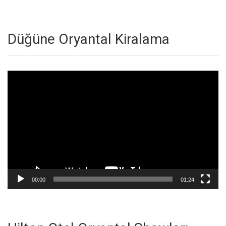
Düğüne Oryantal Kiralama
Video
oynatıcı
00:00
01:24