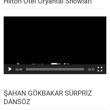
Hilton Otel Oryantal Showları
Video
oynatıcı
00:00
02:37
ŞAHAN GÖKBAKAR SÜRPRİZ
DANSÖZ