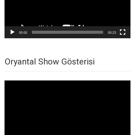
00:00
00:23
Oryantal Show Gösterisi
Video
oynatıcı