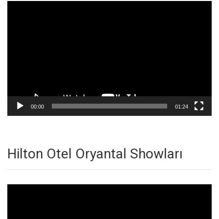
Video
oynatıcı
00:00
01:24
Hilton Otel Oryantal Showları
Video
oynatıcı