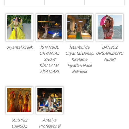
oryantal kiralık
İSTANBUL
İstanbul’da
DANSÖZ
ORYANTAL
Oryantal Dansçı
ORGANİZASYO
SHOW
Kiralama
NLARI
KİRALAMA
Fiyatları Nasıl
FİYATLARI
Belirlenir
SÜRPRİZ
Antalya
DANSÖZ
Profesyonel