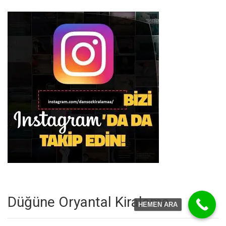
Düğüne Oryantal Kiralama
HEMEN ARA