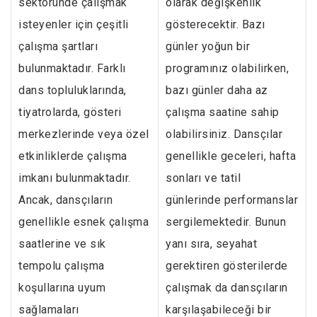
sektöründe çalışmak
olarak değişkenlik
isteyenler için çeşitli
gösterecektir. Bazı
çalışma şartları
günler yoğun bir
bulunmaktadır. Farklı
programınız olabilirken,
dans topluluklarında,
bazı günler daha az
tiyatrolarda, gösteri
çalışma saatine sahip
merkezlerinde veya özel
olabilirsiniz. Dansçılar
etkinliklerde çalışma
genellikle geceleri, hafta
imkanı bulunmaktadır.
sonları ve tatil
Ancak, dansçıların
günlerinde performanslar
genellikle esnek çalışma
sergilemektedir. Bunun
saatlerine ve sık
yanı sıra, seyahat
tempolu çalışma
gerektiren gösterilerde
koşullarına uyum
çalışmak da dansçıların
sağlamaları
karşılaşabileceği bir