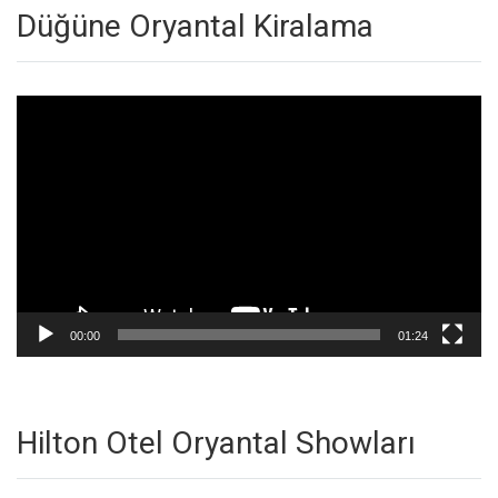
Düğüne Oryantal Kiralama
Video
oynatıcı
00:00
01:24
Hilton Otel Oryantal Showları