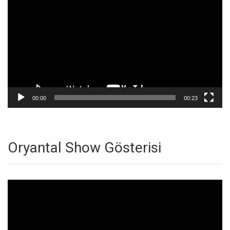
oynatıcı
00:00
00:23
Oryantal Show Gösterisi
Video
oynatıcı