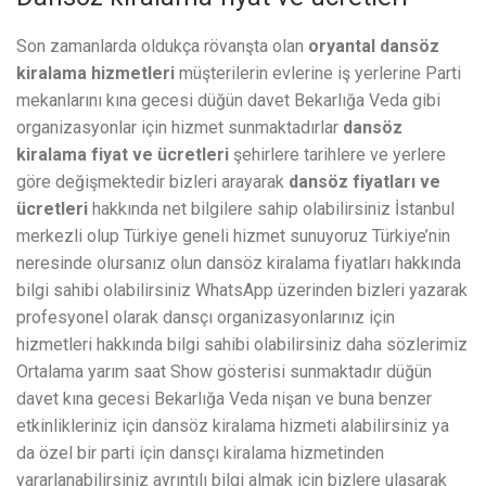
Son zamanlarda oldukça rövanşta olan
oryantal dansöz
kiralama hizmetleri
müşterilerin evlerine iş yerlerine Parti
mekanlarını kına gecesi düğün davet Bekarlığa Veda gibi
organizasyonlar için hizmet sunmaktadırlar
dansöz
kiralama fiyat ve ücretleri
şehirlere tarihlere ve yerlere
göre değişmektedir bizleri arayarak
dansöz fiyatları ve
ücretleri
hakkında net bilgilere sahip olabilirsiniz İstanbul
merkezli olup Türkiye geneli hizmet sunuyoruz Türkiye’nin
neresinde olursanız olun dansöz kiralama fiyatları hakkında
bilgi sahibi olabilirsiniz WhatsApp üzerinden bizleri yazarak
profesyonel olarak dansçı organizasyonlarınız için
hizmetleri hakkında bilgi sahibi olabilirsiniz daha sözlerimiz
Ortalama yarım saat Show gösterisi sunmaktadır düğün
davet kına gecesi Bekarlığa Veda nişan ve buna benzer
etkinlikleriniz için dansöz kiralama hizmeti alabilirsiniz ya
da özel bir parti için dansçı kiralama hizmetinden
yararlanabilirsiniz ayrıntılı bilgi almak için bizlere ulaşarak