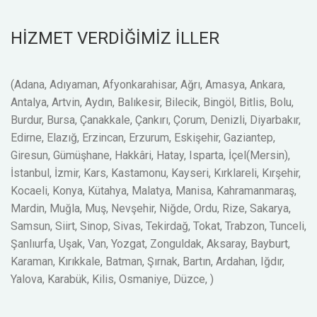
HİZMET VERDİĞİMİZ İLLER
(Adana, Adıyaman, Afyonkarahisar, Ağrı, Amasya, Ankara,
Antalya, Artvin, Aydın, Balıkesir, Bilecik, Bingöl, Bitlis, Bolu,
Burdur, Bursa, Çanakkale, Çankırı, Çorum, Denizli, Diyarbakır,
Edirne, Elazığ, Erzincan, Erzurum, Eskişehir, Gaziantep,
Giresun, Gümüşhane, Hakkâri, Hatay, Isparta, İçel(Mersin),
İstanbul, İzmir, Kars, Kastamonu, Kayseri, Kırklareli, Kırşehir,
Kocaeli, Konya, Kütahya, Malatya, Manisa, Kahramanmaraş,
Mardin, Muğla, Muş, Nevşehir, Niğde, Ordu, Rize, Sakarya,
Samsun, Siirt, Sinop, Sivas, Tekirdağ, Tokat, Trabzon, Tunceli,
Şanlıurfa, Uşak, Van, Yozgat, Zonguldak, Aksaray, Bayburt,
Karaman, Kırıkkale, Batman, Şırnak, Bartın, Ardahan, Iğdır,
Yalova, Karabük, Kilis, Osmaniye, Düzce, )