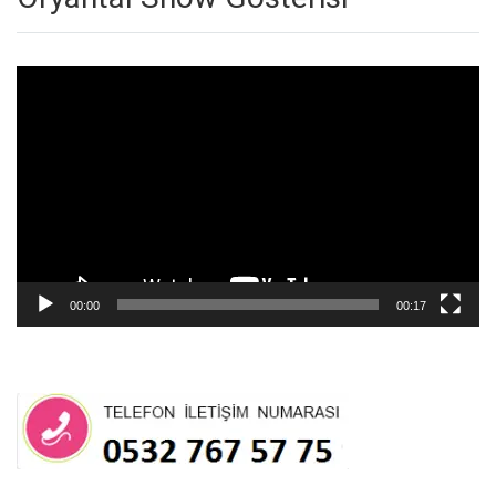
Video
oynatıcı
00:00
00:17