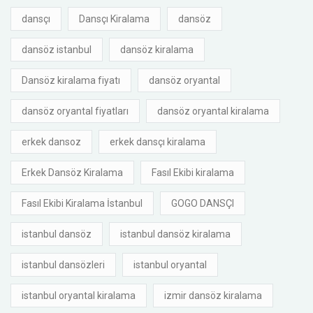
dansçı
Dansçı Kiralama
dansöz
dansöz istanbul
dansöz kiralama
Dansöz kiralama fiyatı
dansöz oryantal
dansöz oryantal fiyatları
dansöz oryantal kiralama
erkek dansoz
erkek dansçı kiralama
Erkek Dansöz Kiralama
Fasıl Ekibi kiralama
Fasıl Ekibi Kiralama İstanbul
GOGO DANSÇI
istanbul dansöz
istanbul dansöz kiralama
istanbul dansözleri
istanbul oryantal
istanbul oryantal kiralama
izmir dansöz kiralama