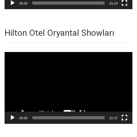
00:00
01:24
Hilton Otel Oryantal Showları
Video
oynatıcı
00:00
02:37