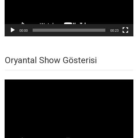
00:00
00:23
Oryantal Show Gösterisi
Video
oynatıcı