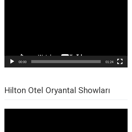
Video
oynatıcı
00:00
01:24
Hilton Otel Oryantal Showları
Video
oynatıcı