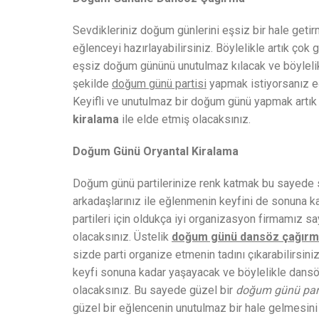
Sevdikleriniz doğum günlerini eşsiz bir hale getirm
eğlenceyi hazırlayabilirsiniz. Böylelikle artık çok 
eşsiz doğum gününü unutulmaz kılacak ve böylelik
şekilde
doğum günü partisi
yapmak istiyorsanız eğ
Keyifli ve unutulmaz bir doğum günü yapmak artık
kiralama
ile elde etmiş olacaksınız.
Doğum Günü Oryantal Kiralama
Doğum günü partilerinize renk katmak bu sayede sizi
arkadaşlarınız ile eğlenmenin keyfini de sonuna 
partileri için oldukça iyi organizasyon firmamız sa
olacaksınız. Üstelik
doğum günü dansöz çağır
sizde parti organize etmenin tadını çıkarabilirsin
keyfi sonuna kadar yaşayacak ve böylelikle dansöz
olacaksınız. Bu sayede güzel bir
doğum günü part
güzel bir eğlencenin unutulmaz bir hale gelmesini 