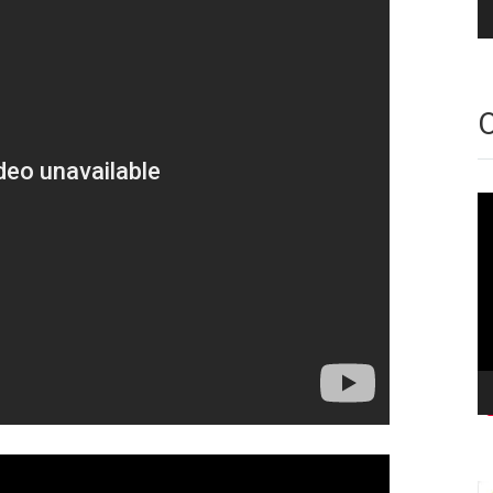
O
Vi
oy