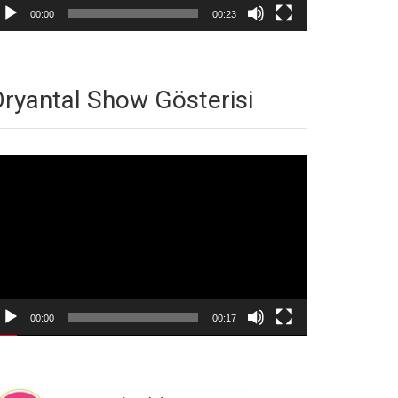
00:00
00:23
ryantal Show Gösterisi
deo
natıcı
00:00
00:17