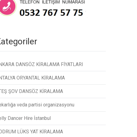
ategoriler
NKARA DANSÖZ KİRALAMA FİYATLARI
NTALYA ORYANTAL KİRALAMA
TEŞ ŞOV DANSÖZ KİRALAMA
ekarlığa veda partisi organizasyonu
lly Dancer Hire İstanbul
ODRUM LÜKS YAT KİRALAMA