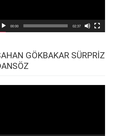
00:00
02:37
ŞAHAN GÖKBAKAR SÜRPRİZ
DANSÖZ
deo
natıcı