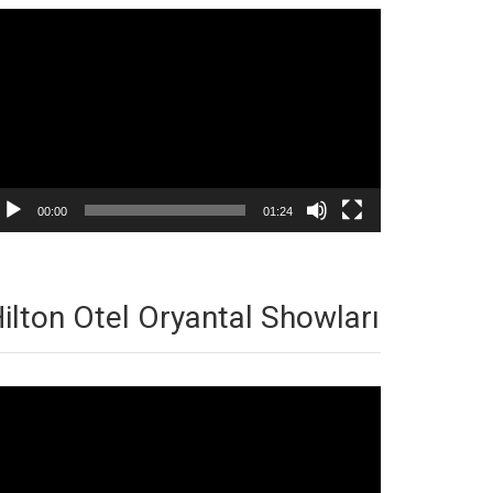
deo
natıcı
00:00
01:24
ilton Otel Oryantal Showları
deo
natıcı