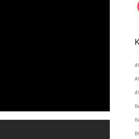
K
A
A
A
B
Be
B