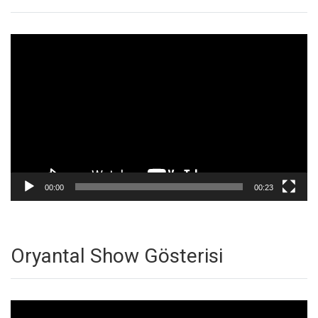
Video
oynatıcı
00:00
00:23
Oryantal Show Gösterisi
Video