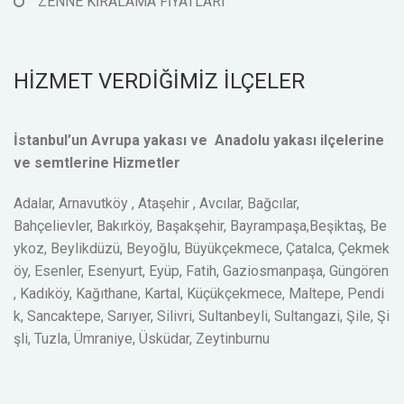
ZENNE KİRALAMA FİYATLARI
HİZMET VERDİĞİMİZ İLÇELER
İstanbul’un Avrupa yakası ve Anadolu yakası ilçelerine
ve semtlerine Hizmetler
Adalar, Arnavutköy , Ataşehir , Avcılar, Bağcılar,
Bahçelievler, Bakırköy, Başakşehir, Bayrampaşa,Beşiktaş, Be
ykoz, Beylikdüzü, Beyoğlu, Büyükçekmece, Çatalca, Çekmek
öy, Esenler, Esenyurt, Eyüp, Fatih, Gaziosmanpaşa, Güngören
, Kadıköy, Kağıthane, Kartal, Küçükçekmece, Maltepe, Pendi
k, Sancaktepe, Sarıyer, Silivri, Sultanbeyli, Sultangazi, Şile, Şi
şli, Tuzla, Ümraniye, Üsküdar, Zeytinburnu