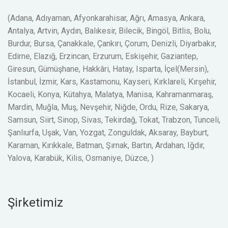
(Adana, Adıyaman, Afyonkarahisar, Ağrı, Amasya, Ankara,
Antalya, Artvin, Aydın, Balıkesir, Bilecik, Bingöl, Bitlis, Bolu,
Burdur, Bursa, Çanakkale, Çankırı, Çorum, Denizli, Diyarbakır,
Edirne, Elazığ, Erzincan, Erzurum, Eskişehir, Gaziantep,
Giresun, Gümüşhane, Hakkâri, Hatay, Isparta, İçel(Mersin),
İstanbul, İzmir, Kars, Kastamonu, Kayseri, Kırklareli, Kırşehir,
Kocaeli, Konya, Kütahya, Malatya, Manisa, Kahramanmaraş,
Mardin, Muğla, Muş, Nevşehir, Niğde, Ordu, Rize, Sakarya,
Samsun, Siirt, Sinop, Sivas, Tekirdağ, Tokat, Trabzon, Tunceli,
Şanlıurfa, Uşak, Van, Yozgat, Zonguldak, Aksaray, Bayburt,
Karaman, Kırıkkale, Batman, Şırnak, Bartın, Ardahan, Iğdır,
Yalova, Karabük, Kilis, Osmaniye, Düzce, )
Şirketimiz