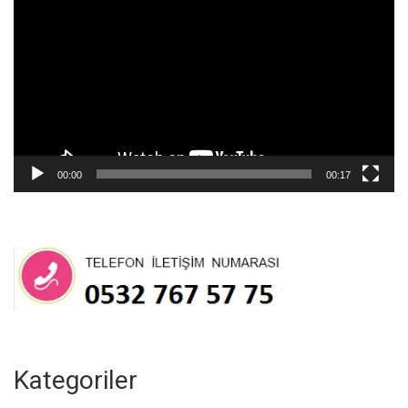
oynatıcı
00:00
00:17
Kategoriler