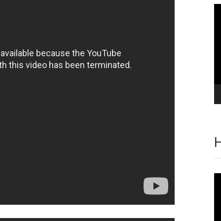
Vi
oy
H
Vi
oy