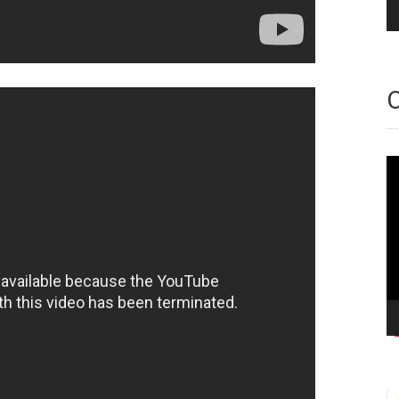
O
Vi
oy