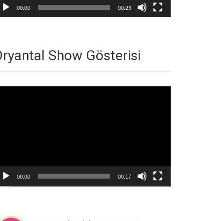
00:00
00:23
ryantal Show Gösterisi
deo
natıcı
00:00
00:17