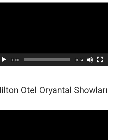
deo
natıcı
00:00
01:24
ilton Otel Oryantal Showları
deo
natıcı