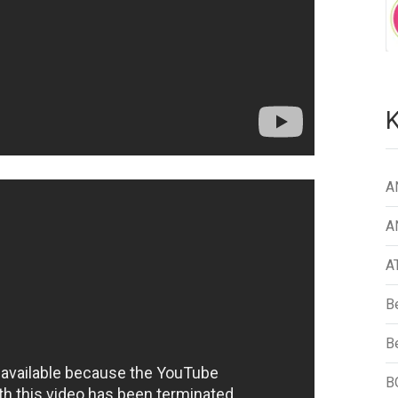
K
A
A
A
B
Be
B