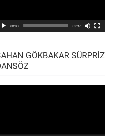
00:00
02:37
ŞAHAN GÖKBAKAR SÜRPRİZ
DANSÖZ
deo
natıcı