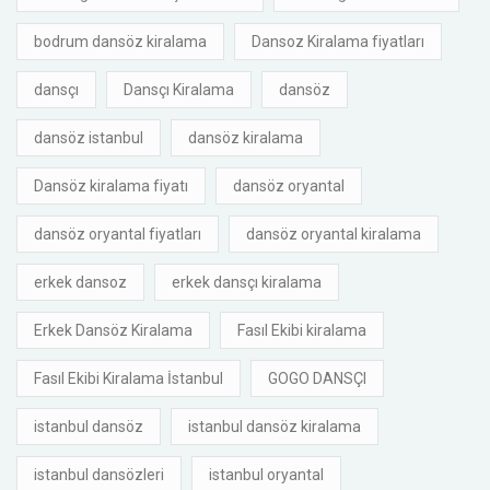
bodrum dansöz kiralama
Dansoz Kiralama fiyatları
dansçı
Dansçı Kiralama
dansöz
dansöz istanbul
dansöz kiralama
Dansöz kiralama fiyatı
dansöz oryantal
dansöz oryantal fiyatları
dansöz oryantal kiralama
erkek dansoz
erkek dansçı kiralama
Erkek Dansöz Kiralama
Fasıl Ekibi kiralama
Fasıl Ekibi Kiralama İstanbul
GOGO DANSÇI
istanbul dansöz
istanbul dansöz kiralama
istanbul dansözleri
istanbul oryantal