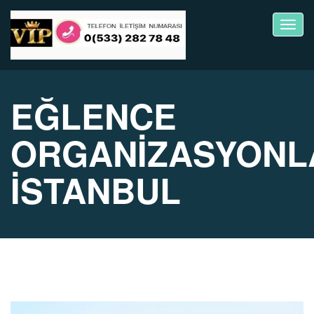
Toggl
navig
EĞLENCE
ORGANİZASYONL
İSTANBUL