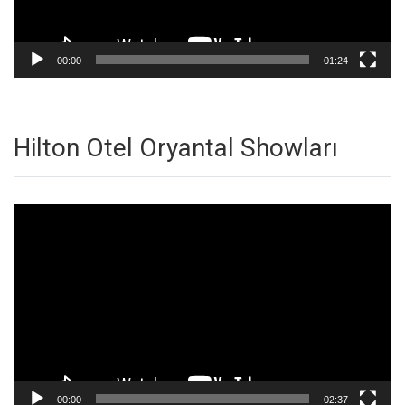
00:00
01:24
Hilton Otel Oryantal Showları
Video
oynatıcı
00:00
02:37