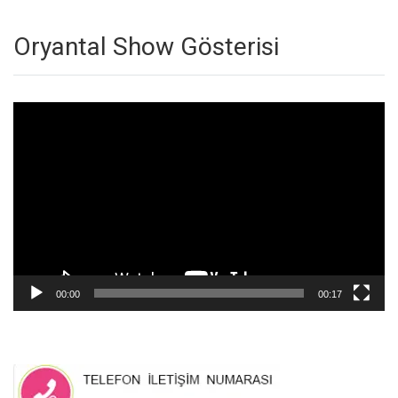
Oryantal Show Gösterisi
Video
oynatıcı
00:00
00:17