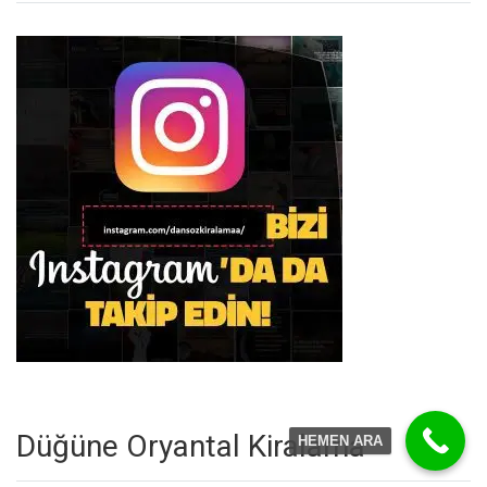
Düğüne Oryantal Kiralama
HEMEN ARA