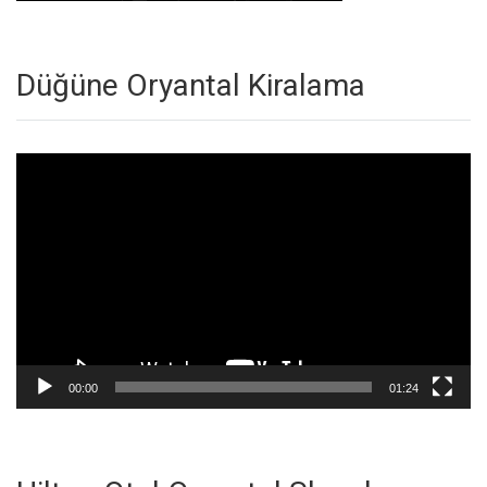
Düğüne Oryantal Kiralama
Video
oynatıcı
00:00
01:24