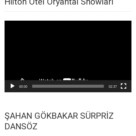
Hilton Otel Oryantal Showları
Video
oynatıcı
00:00
02:37
ŞAHAN GÖKBAKAR SÜRPRİZ
DANSÖZ