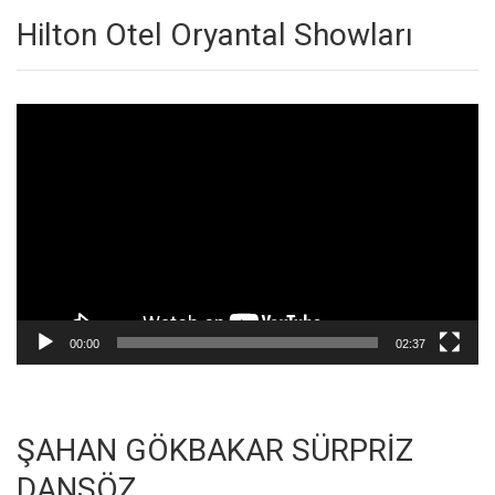
Hilton Otel Oryantal Showları
Video
oynatıcı
00:00
02:37
ŞAHAN GÖKBAKAR SÜRPRİZ
DANSÖZ