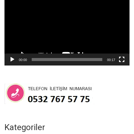
oynatıcı
00:00
00:17
Kategoriler