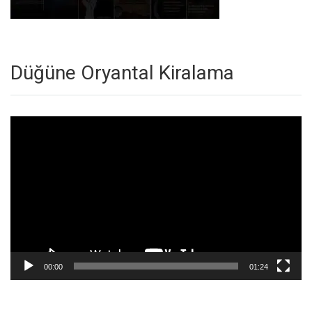
Düğüne Oryantal Kiralama
Video
oynatıcı
00:00
01:24