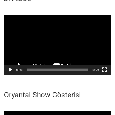
Video
oynatıcı
00:00
00:23
Oryantal Show Gösterisi
Video