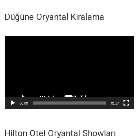
Düğüne Oryantal Kiralama
Video
oynatıcı
00:00
01:24
Hilton Otel Oryantal Showları