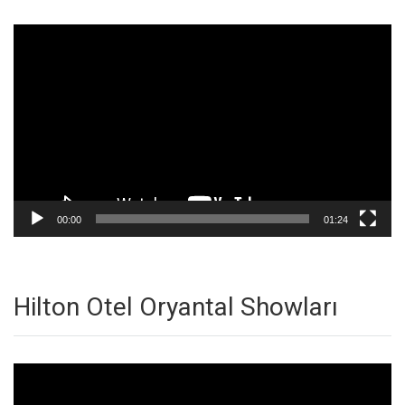
Video
oynatıcı
00:00
01:24
Hilton Otel Oryantal Showları
Video
oynatıcı