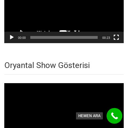
00:00
00:23
Oryantal Show Gösterisi
Video
oynatıcı
HEMEN ARA