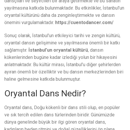
dansçıları ve seyircileri bir araya getirmekte ve bu sanatın
yayılmasına katkıda bulunmaktadır. Bu etkinlikler, İstanbul’un
oryantal kültürünü daha da zenginleştirmekte ve dansın
önemini vurgulamaktadır.
https://cuentodancer.com/
Sonuç olarak, İstanbul’un etkileyici tarihi ve zengin kültürü,
oryantal dansın gelişimine ve yayılmasına önemli bir katkı
sağlamıştır.
İstanbul’un oryantal kültürü
, dansın
kökenlerinden bugüne kadar izlediği yolun bir hikayesini
anlatmaktadır. Bu kültür mirası, İstanbul’u diğer şehirlerden
ayıran önemli bir özelliktir ve bu dansın merkezlerinden biri
haline gelmesine katkıda bulunmuştur.
Oryantal Dans Nedir?
Oryantal dans, Doğu kökenli bir dans stili olup, en popüler
ve sık tercih edilen dans türlerinden biridir. Günümüzde
dünya genelinde büyük bir ilgi gören oryantal dans,
kadınların beden ritmini ve doğal güzelliklerini ön plana