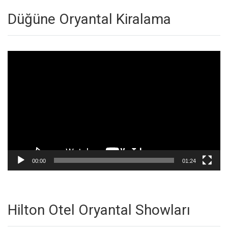
Düğüne Oryantal Kiralama
Video
oynatıcı
00:00
01:24
Hilton Otel Oryantal Showları