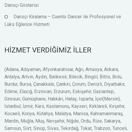
Dansçı Gösterisi
Dansçı Kiralama – Cuento Dancer ile Profesyonel ve
Lüks Eğlence Hizmeti
HİZMET VERDİĞİMİZ İLLER
(Adana, Adıyaman, Afyonkarahisar, Ağrı, Amasya, Ankara,
Antalya, Artvin, Aydın, Balıkesir, Bilecik, Bingöl, Bitlis, Bolu,
Burdur, Bursa, Çanakkale, Çankırı, Çorum, Denizli, Diyarbakır,
Edirne, Elazığ, Erzincan, Erzurum, Eskişehir, Gaziantep,
Giresun, Gümüşhane, Hakkâri, Hatay, Isparta, İçel(Mersin),
İstanbul, İzmir, Kars, Kastamonu, Kayseri, Kırklareli, Kırşehir,
Kocaeli, Konya, Kütahya, Malatya, Manisa, Kahramanmaraş,
Mardin, Muğla, Muş, Nevşehir, Niğde, Ordu, Rize, Sakarya,
Samsun, Siirt, Sinop, Sivas, Tekirdağ, Tokat, Trabzon, Tunceli,