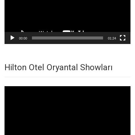
00:00
01:24
Hilton Otel Oryantal Showları
Video
oynatıcı