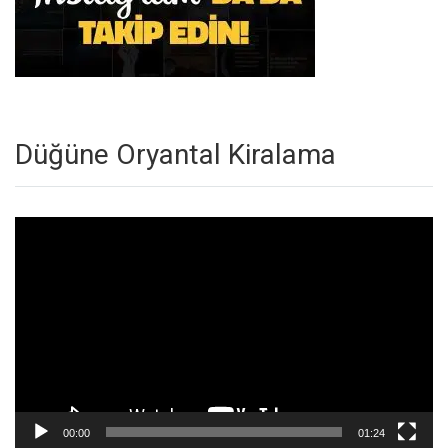
Düğüne Oryantal Kiralama
Video
oynatıcı
00:00
01:24