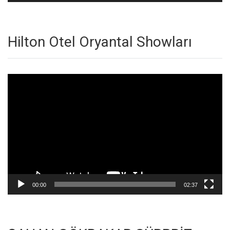
Hilton Otel Oryantal Showları
Video
oynatıcı
00:00
02:37