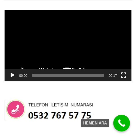
Video
oynatıcı
00:00
00:17
HEMEN ARA