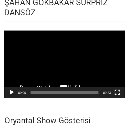
ŞAHAN GÖKBAKAR SÜRPRİZ
DANSÖZ
Video
oynatıcı
00:00
00:23
Oryantal Show Gösterisi