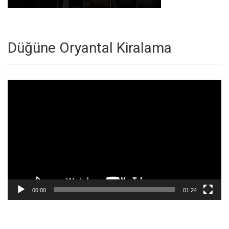
Düğüne Oryantal Kiralama
Video
oynatıcı
00:00
01:24