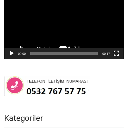
oynatıcı
00:00
00:17
Kategoriler