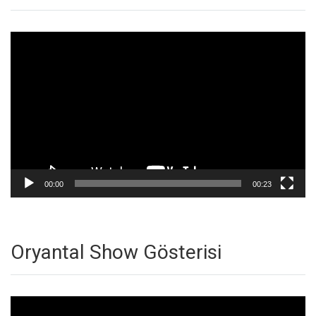
Video
oynatıcı
00:00
00:23
Oryantal Show Gösterisi
Video