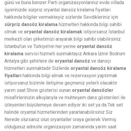
günü ve buna benzer Parti organizasyonlarınız evde villada
işyerinizde sürpriz oryantal dansöz kiralama fiyatları
hakkında bilgiler vermekteyiz sizlerde Sevdikleriniz için
sürpriz dansöz kiralama
hizmetleri hakkında bilgi sahibi
olmak ve
oryantal dansöz kiralamak
istiyorsanız İstanbul
merkezli olan şirketimizi arayarak bilgi sahibi olabilirsiniz
İstanbul’un ve Türkiye’nin her yerine
oryantal dansöz
kiralama
servisi hizmeti sunmaktayız Ankara İzmir Bodrum
Antalya gibi şehirlere de
oryantal dansöz
ve dansçı
hizmetleri sunmaktadır Sizlerde
oryantal dansöz kiralama
fiyatları
hakkında bilgi almak ve rezervasyon yaptırmak
istiyorsanız bizimle iletişime geçmeniz yeterli olacaktır
yarım saat Show gösterisi sunan
oryantal dansözler
misafirlerinizin alkışlarıyla ve muhteşem dans gösterileri ile
izleyenleri büyülemeye devam ediyor iki set ya da Tek set
halinde oryantal hizmetlerinden yararlanabilirsiniz Siz
Nerede olursanız olun oryantaller oraya gelerek Vermiş
olduğunuz adreste organizasyon zamanında yarım saat