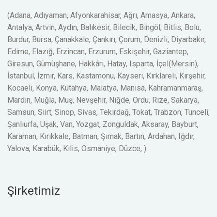
(Adana, Adıyaman, Afyonkarahisar, Ağrı, Amasya, Ankara,
Antalya, Artvin, Aydın, Balıkesir, Bilecik, Bingöl, Bitlis, Bolu,
Burdur, Bursa, Çanakkale, Çankırı, Çorum, Denizli, Diyarbakır,
Edirne, Elazığ, Erzincan, Erzurum, Eskişehir, Gaziantep,
Giresun, Gümüşhane, Hakkâri, Hatay, Isparta, İçel(Mersin),
İstanbul, İzmir, Kars, Kastamonu, Kayseri, Kırklareli, Kırşehir,
Kocaeli, Konya, Kütahya, Malatya, Manisa, Kahramanmaraş,
Mardin, Muğla, Muş, Nevşehir, Niğde, Ordu, Rize, Sakarya,
Samsun, Siirt, Sinop, Sivas, Tekirdağ, Tokat, Trabzon, Tunceli,
Şanlıurfa, Uşak, Van, Yozgat, Zonguldak, Aksaray, Bayburt,
Karaman, Kırıkkale, Batman, Şırnak, Bartın, Ardahan, Iğdır,
Yalova, Karabük, Kilis, Osmaniye, Düzce, )
Şirketimiz