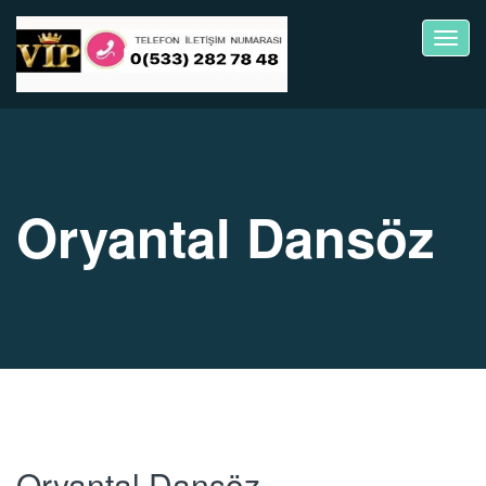
Toggl
navig
Oryantal Dansöz
Oryantal Dansöz