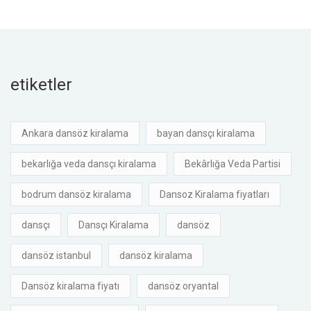
etiketler
Ankara dansöz kiralama
bayan dansçı kiralama
bekarlığa veda dansçı kiralama
Bekârlığa Veda Partisi
bodrum dansöz kiralama
Dansoz Kiralama fiyatları
dansçı
Dansçı Kiralama
dansöz
dansöz istanbul
dansöz kiralama
Dansöz kiralama fiyatı
dansöz oryantal