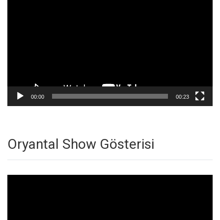
oynatıcı
00:00
00:23
Oryantal Show Gösterisi
Video
oynatıcı