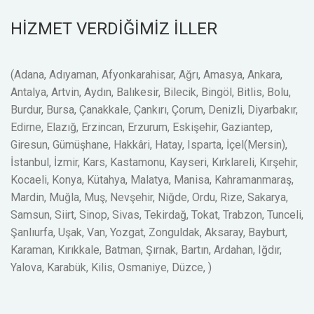
HİZMET VERDİĞİMİZ İLLER
(Adana, Adıyaman, Afyonkarahisar, Ağrı, Amasya, Ankara,
Antalya, Artvin, Aydın, Balıkesir, Bilecik, Bingöl, Bitlis, Bolu,
Burdur, Bursa, Çanakkale, Çankırı, Çorum, Denizli, Diyarbakır,
Edirne, Elazığ, Erzincan, Erzurum, Eskişehir, Gaziantep,
Giresun, Gümüşhane, Hakkâri, Hatay, Isparta, İçel(Mersin),
İstanbul, İzmir, Kars, Kastamonu, Kayseri, Kırklareli, Kırşehir,
Kocaeli, Konya, Kütahya, Malatya, Manisa, Kahramanmaraş,
Mardin, Muğla, Muş, Nevşehir, Niğde, Ordu, Rize, Sakarya,
Samsun, Siirt, Sinop, Sivas, Tekirdağ, Tokat, Trabzon, Tunceli,
Şanlıurfa, Uşak, Van, Yozgat, Zonguldak, Aksaray, Bayburt,
Karaman, Kırıkkale, Batman, Şırnak, Bartın, Ardahan, Iğdır,
Yalova, Karabük, Kilis, Osmaniye, Düzce, )