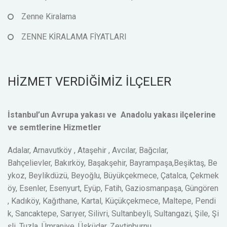
Zenne Kiralama
ZENNE KİRALAMA FİYATLARI
HİZMET VERDİĞİMİZ İLÇELER
İstanbul’un Avrupa yakası ve Anadolu yakası ilçelerine
ve semtlerine Hizmetler
Adalar, Arnavutköy , Ataşehir , Avcılar, Bağcılar,
Bahçelievler, Bakırköy, Başakşehir, Bayrampaşa,Beşiktaş, Be
ykoz, Beylikdüzü, Beyoğlu, Büyükçekmece, Çatalca, Çekmek
öy, Esenler, Esenyurt, Eyüp, Fatih, Gaziosmanpaşa, Güngören
, Kadıköy, Kağıthane, Kartal, Küçükçekmece, Maltepe, Pendi
k, Sancaktepe, Sarıyer, Silivri, Sultanbeyli, Sultangazi, Şile, Şi
şli, Tuzla, Ümraniye, Üsküdar, Zeytinburnu