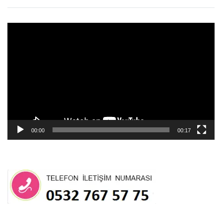
Video
oynatıcı
00:00
00:17