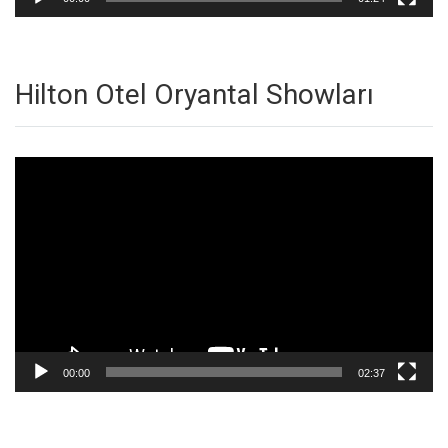
Hilton Otel Oryantal Showları
Video
oynatıcı
00:00
02:37