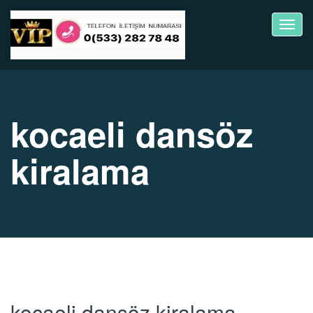
Toggl
navig
kocaeli dansöz
kiralama
kocaeli dansöz kiralama