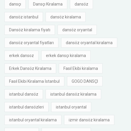
dansçı
Dansçı Kiralama
dansöz
dansöz istanbul
dansöz kiralama
Dansöz kiralama fiyatı
dansöz oryantal
dansöz oryantal fiyatları
dansöz oryantal kiralama
erkek dansoz
erkek dansçı kiralama
Erkek Dansöz Kiralama
Fasıl Ekibi kiralama
Fasıl Ekibi Kiralama İstanbul
GOGO DANSÇI
istanbul dansöz
istanbul dansöz kiralama
istanbul dansözleri
istanbul oryantal
istanbul oryantal kiralama
izmir dansöz kiralama