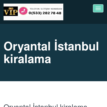
Toggl
navig
Oryantal İstanbul
kiralama
Oryantal İstanbul kiralama