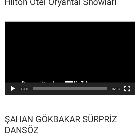
Hilton Otel Oryantal Showları
Video
oynatıcı
00:00
02:37
ŞAHAN GÖKBAKAR SÜRPRİZ
DANSÖZ