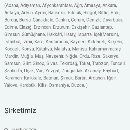
(Adana, Adıyaman, Afyonkarahisar, Ağrı, Amasya, Ankara,
Antalya, Artvin, Aydın, Balıkesir, Bilecik, Bingöl, Bitlis, Bolu,
Burdur, Bursa, Çanakkale, Çankırı, Çorum, Denizli, Diyarbakır,
Edirne, Elazığ, Erzincan, Erzurum, Eskişehir, Gaziantep,
Giresun, Gümüşhane, Hakkâri, Hatay, Isparta, İçel(Mersin),
İstanbul, İzmir, Kars, Kastamonu, Kayseri, Kırklareli, Kırşehir,
Kocaeli, Konya, Kütahya, Malatya, Manisa, Kahramanmaraş,
Mardin, Muğla, Muş, Nevşehir, Niğde, Ordu, Rize, Sakarya,
Samsun, Siirt, Sinop, Sivas, Tekirdağ, Tokat, Trabzon, Tunceli,
Şanlıurfa, Uşak, Van, Yozgat, Zonguldak, Aksaray, Bayburt,
Karaman, Kırıkkale, Batman, Şırnak, Bartın, Ardahan, Iğdır,
Yalova, Karabük, Kilis, Osmaniye, Düzce, )
Şirketimiz
Hakkımızda