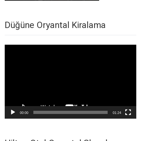
Düğüne Oryantal Kiralama
Video
oynatıcı
00:00
01:24