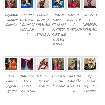
Oryantal
SÜRPRİZ
EROTİK
BAYAN
DANSÖZ
ORYANTA
İstanbul
ORYANTA
DANSÇI
DANSÇI
KİRALAM
L
Dansöz
L DANSÖZ
KİRALAM
KİRALAM
A
NEREDEN
KİRALAM
A
A KREDİ
FİYATLARI
KİRALANI
A
İSTANBUL
KARTI İLE
R
ÖDEME
İMKANI
Eve
DANSÖZ
İstanbul
Oryantal
SAKARYA
Vip
Dansöz
ATEŞ
Dansöz
Kursu
DANSÖZ
Dansöz
Çağırma
SHOW
Hizmeti
İstanbul
KİRALAM
Oryantal
Fiyatları
GÖSTERİS
A
Kiralama
İ