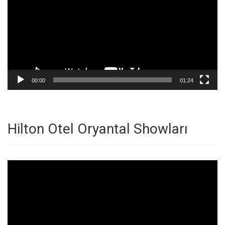
00:00
01:24
Hilton Otel Oryantal Showları
Video
oynatıcı