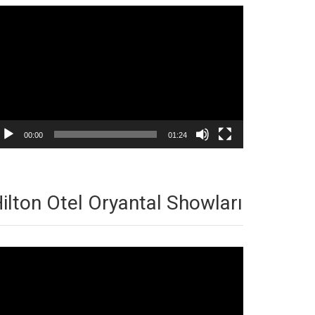
deo
natıcı
00:00
01:24
ilton Otel Oryantal Showları
deo
natıcı