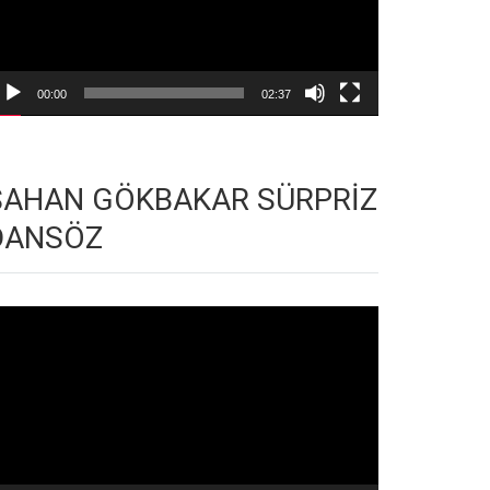
00:00
02:37
ŞAHAN GÖKBAKAR SÜRPRİZ
DANSÖZ
deo
natıcı