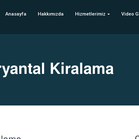
Anasayfa
Hakkımızda
Hizmetlerimiz
Video G
yantal Kiralama
alama
C