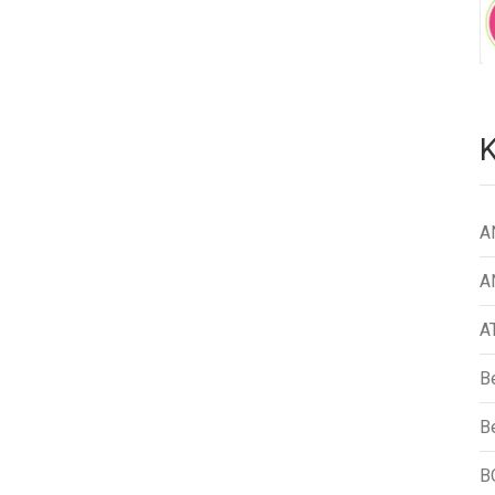
K
A
A
A
B
Be
B