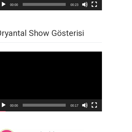
00:00
00:23
ryantal Show Gösterisi
deo
natıcı
00:00
00:17