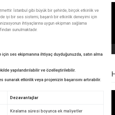
Vi
oy
ettir. İstanbul gibi büyük bir şehirde, birçok etkinlik ve
e iyi bir ses sistemi, başarılı bir etkinlik deneyimi için
ganizasyonun ihtiyaçlarına uygun ekipman sağlama
fından sunulmaktadır.
üre için ses ekipmanına ihtiyaç duyduğunuzda, satın alma
lde yapılandırılabilir ve özelleştirilebilir.
H
s sunarak etkinlik veya projenizin başarısını artırabilir.
Vi
oy
Dezavantajlar
Kiralama süresi boyunca ek maliyetler