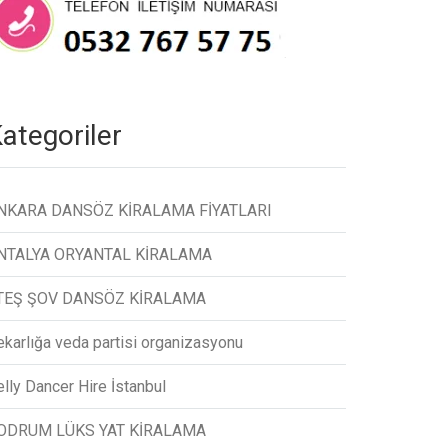
ategoriler
NKARA DANSÖZ KİRALAMA FİYATLARI
NTALYA ORYANTAL KİRALAMA
TEŞ ŞOV DANSÖZ KİRALAMA
ekarlığa veda partisi organizasyonu
lly Dancer Hire İstanbul
ODRUM LÜKS YAT KİRALAMA