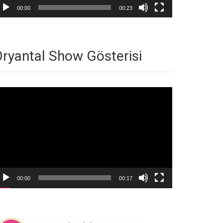
00:00
00:23
ryantal Show Gösterisi
deo
natıcı
00:00
00:17