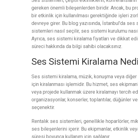
Ses sistemleri, çeşitli etkinliklerin, konferansları
gereken önemli bileşenlerden biridir. Ancak, bu pr
bir etkinlik için kullanılması gerektiğinde işleri zo
devreye girer. Bu blog yazısında, İstanbul’da ses 
sistemleri nasıl seçilir, ses sistemi kurulumu nasıl 
Ayrıca, ses sistemi kiralama fiyatları ve dikkat e
süreci hakkında da bilgi sahibi olacaksınız.
Ses Sistemi Kiralama Nedi
Ses sistemi kiralama, müzik, konuşma veya diğer s
için kiralanması işlemidir. Bu hizmet, ses ekipmanla
veya projede kullanmak üzere kiralamayı tercih eden
organizasyonlar, konserler, toplantılar, düğünler ve 
seçenektir.
Rentalık ses sistemleri, genellikle hoparlörler, mik
ses bileşenlerini içerir. Bu ekipmanlar, etkinlik ve
süresi boyunca kullanım için sağlanır.