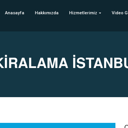
Anasayfa
Hakkımızda
Hizmetlerimiz
Video G
 KİRALAMA İSTANB
C