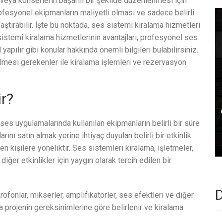
n veya konserlerin başarılı bir şekilde düzenlenmesi için
ofesyonel ekipmanların maliyetli olması ve sadece belirli
rlaştırabilir. İşte bu noktada, ses sistemi kiralama hizmetleri
sistemi kiralama hizmetlerinin avantajları, profesyonel ses
yapılır gibi konular hakkında önemli bilgileri bulabilirsiniz.
dilmesi gerekenler ile kiralama işlemleri ve rezervasyon
r?
es uygulamalarında kullanılan ekipmanların belirli bir süre
rını satın almak yerine ihtiyaç duyulan belirli bir etkinlik
 kişilere yöneliktir. Ses sistemleri kiralama, işletmeler,
diğer etkinlikler için yaygın olarak tercih edilen bir
D
rofonlar, mikserler, amplifikatörler, ses efektleri ve diğer
ya projenin gereksinimlerine göre belirlenir ve kiralama