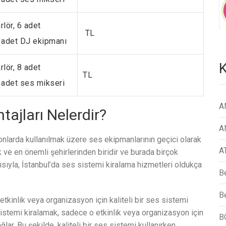
rlör, 6 adet
TL
 adet DJ ekipmanı
K
rlör, 8 adet
TL
 adet ses mikseri
A
ajları Nelerdir?
A
onlarda kullanılmak üzere ses ekipmanlarının geçici olarak
A
ük ve en önemli şehirlerinden biridir ve burada birçok
sıyla, İstanbul’da ses sistemi kiralama hizmetleri oldukça
B
Be
r etkinlik veya organizasyon için kaliteli bir ses sistemi
 sistemi kiralamak, sadece o etkinlik veya organizasyon için
B
r. Bu şekilde, kaliteli bir ses sistemi kullanırken