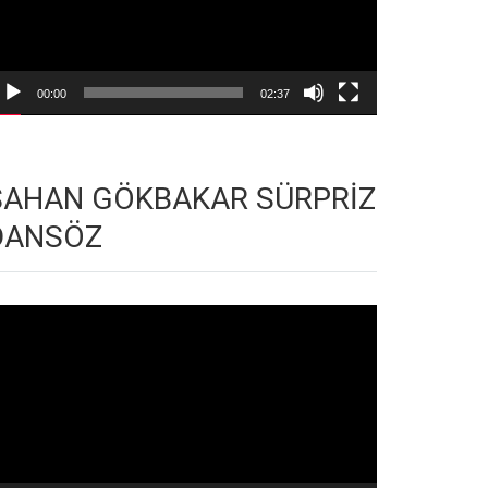
00:00
02:37
ŞAHAN GÖKBAKAR SÜRPRİZ
DANSÖZ
deo
natıcı