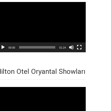
deo
natıcı
00:00
01:24
ilton Otel Oryantal Showları
deo
natıcı