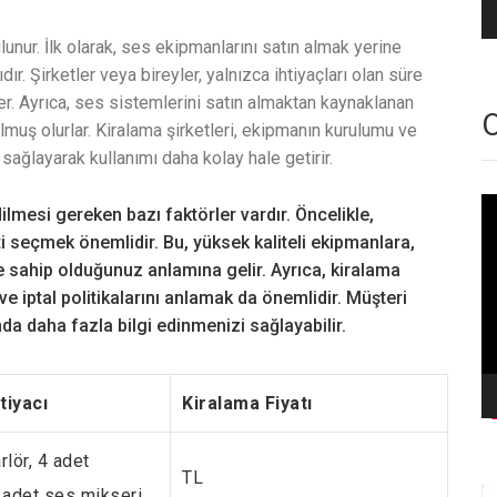
unur. İlk olarak, ses ekipmanlarını satın almak yerine
r. Şirketler veya bireyler, yalnızca ihtiyaçları olan süre
rler. Ayrıca, ses sistemlerini satın almaktan kaynaklanan
O
muş olurlar. Kiralama şirketleri, ekipmanın kurulumu ve
sağlayarak kullanımı daha kolay hale getirir.
Vi
ilmesi gereken bazı faktörler vardır. Öncelikle,
oy
i seçmek önemlidir. Bu, yüksek kaliteli ekipmanlara,
 sahip olduğunuz anlamına gelir. Ayrıca, kiralama
 iptal politikalarını anlamak da önemlidir. Müşteri
da daha fazla bilgi edinmenizi sağlayabilir.
tiyacı
Kiralama Fiyatı
rlör, 4 adet
TL
 adet ses mikseri