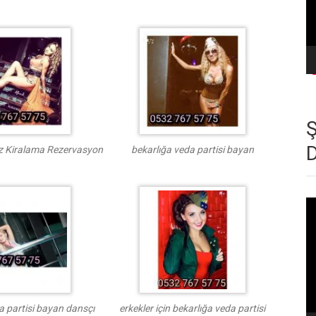
 Kiralama Rezervasyon
bekarlığa veda partisi bayan
Vi
oy
a partisi bayan dansçı
erkekler için bekarlığa veda partisi