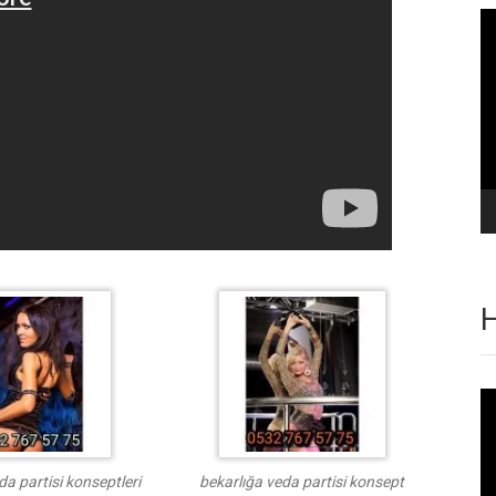
Vi
oy
H
Vi
oy
da partisi konseptleri
bekarlığa veda partisi konsept