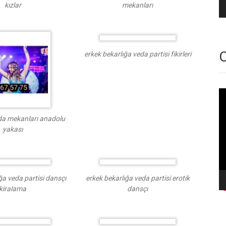
kızlar
mekanları
O
erkek bekarlığa veda partisi fikirleri
Vi
oy
da mekanları anadolu
yakası
ğa veda partisi dansçı
erkek bekarlığa veda partisi erotik
kiralama
dansçı