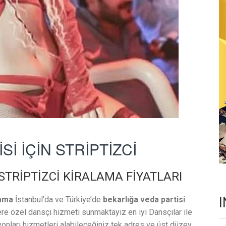
İ İÇİN STRİPTİZCİ
 STRİPTİZCİ KİRALAMA FİYATLARI
lama
İstanbul’da ve Türkiye’de
bekarlığa veda partisi
e özel dansçı hizmeti sunmaktayız en iyi Dansçılar ile
yonları hizmetleri alabileceğiniz tek adres ve üst düzey