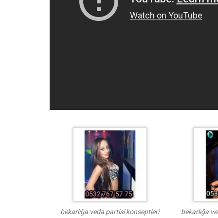
bekarlığa veda partisi konseptleri
bekarlığa ve