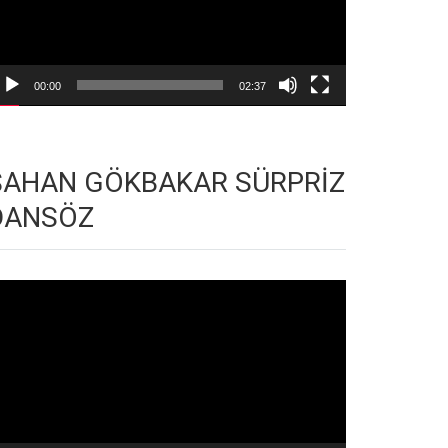
00:00
02:37
ŞAHAN GÖKBAKAR SÜRPRİZ
DANSÖZ
deo
natıcı