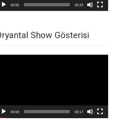
00:00
00:23
ryantal Show Gösterisi
deo
natıcı
00:00
00:17