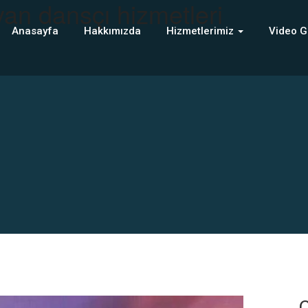
an dansçı hizmetleri
Anasayfa
Hakkımızda
Hizmetlerimiz
Video G
C