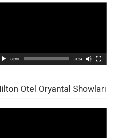
deo
natıcı
00:00
01:24
ilton Otel Oryantal Showları
deo
natıcı