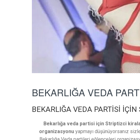
BEKARLIĞA VEDA PARTİS
BEKARLIĞA VEDA PARTİSİ İÇİN
Bekarlığa veda partisi için Striptizci kira
organizasyonu
yapmayı düşünüyorsanız sizler
Bekarlığa Veda partileri eğlenceleri organizas