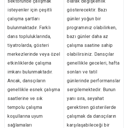
sektöründe çalışmak
olarak değişkenlik
isteyenler için çeşitli
gösterecektir. Bazı
çalışma şartları
günler yoğun bir
bulunmaktadır. Farklı
programınız olabilirken,
dans topluluklarında,
bazı günler daha az
tiyatrolarda, gösteri
çalışma saatine sahip
merkezlerinde veya özel
olabilirsiniz. Dansçılar
etkinliklerde çalışma
genellikle geceleri, hafta
imkanı bulunmaktadır.
sonları ve tatil
Ancak, dansçıların
günlerinde performanslar
genellikle esnek çalışma
sergilemektedir. Bunun
saatlerine ve sık
yanı sıra, seyahat
tempolu çalışma
gerektiren gösterilerde
koşullarına uyum
çalışmak da dansçıların
sağlamaları
karşılaşabileceği bir