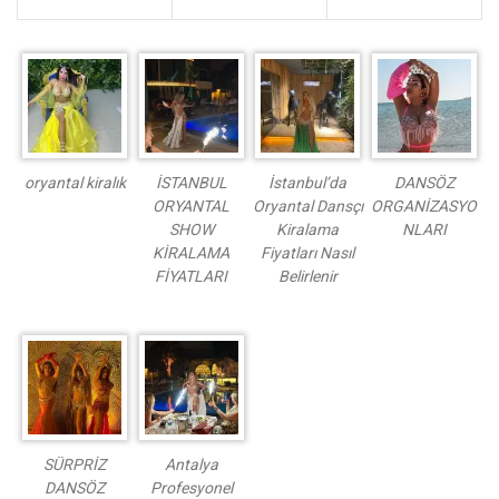
oryantal kiralık
İSTANBUL
İstanbul’da
DANSÖZ
ORYANTAL
Oryantal Dansçı
ORGANİZASYO
SHOW
Kiralama
NLARI
KİRALAMA
Fiyatları Nasıl
FİYATLARI
Belirlenir
SÜRPRİZ
Antalya
DANSÖZ
Profesyonel