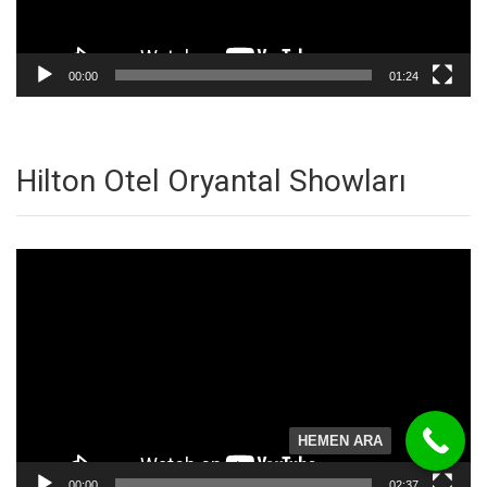
00:00
01:24
Hilton Otel Oryantal Showları
Video
oynatıcı
HEMEN ARA
00:00
02:37