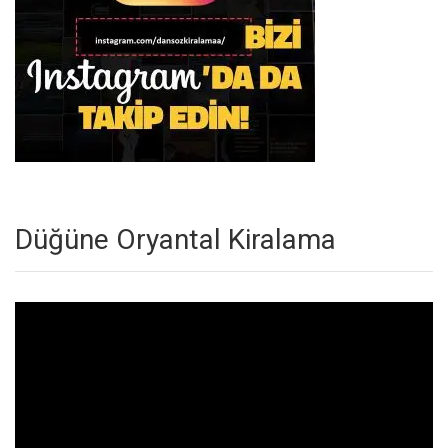
Düğüne Oryantal Kiralama
Video
oynatıcı