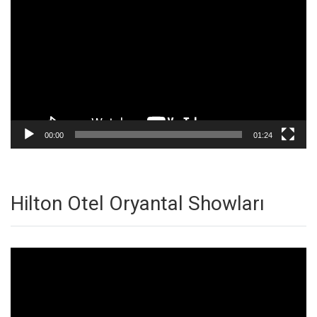
oynatıcı
00:00
01:24
Hilton Otel Oryantal Showları
Video
oynatıcı