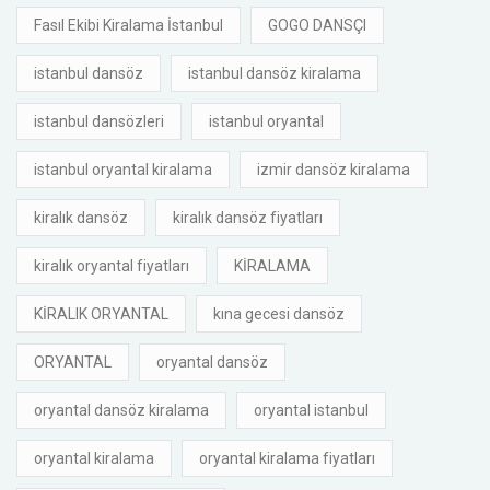
Fasıl Ekibi Kiralama İstanbul
GOGO DANSÇI
istanbul dansöz
istanbul dansöz kiralama
istanbul dansözleri
istanbul oryantal
istanbul oryantal kiralama
izmir dansöz kiralama
kiralık dansöz
kiralık dansöz fiyatları
kiralık oryantal fiyatları
KİRALAMA
KİRALIK ORYANTAL
kına gecesi dansöz
ORYANTAL
oryantal dansöz
oryantal dansöz kiralama
oryantal istanbul
oryantal kiralama
oryantal kiralama fiyatları