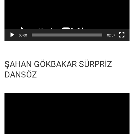
00:00
02:37
ŞAHAN GÖKBAKAR SÜRPRİZ
DANSÖZ
Video
oynatıcı