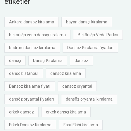
etiketler
Ankara dansöz kiralama
bayan dansçı kiralama
bekarlığa veda dansçı kiralama
Bekârlığa Veda Partisi
bodrum dansöz kiralama
Dansoz Kiralama fiyatları
dansçı
Dansçı Kiralama
dansöz
dansöz istanbul
dansöz kiralama
Dansöz kiralama fiyatı
dansöz oryantal
dansöz oryantal fiyatları
dansöz oryantal kiralama
erkek dansoz
erkek dansçı kiralama
Erkek Dansöz Kiralama
Fasıl Ekibi kiralama