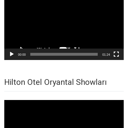
oynatıcı
00:00
01:24
Hilton Otel Oryantal Showları
Video
oynatıcı