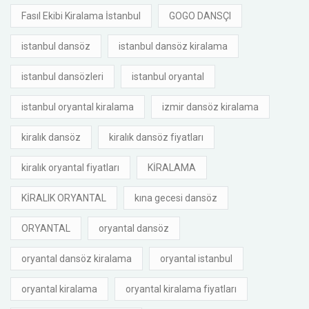
Fasıl Ekibi Kiralama İstanbul
GOGO DANSÇI
istanbul dansöz
istanbul dansöz kiralama
istanbul dansözleri
istanbul oryantal
istanbul oryantal kiralama
izmir dansöz kiralama
kiralık dansöz
kiralık dansöz fiyatları
kiralık oryantal fiyatları
KİRALAMA
KİRALIK ORYANTAL
kına gecesi dansöz
ORYANTAL
oryantal dansöz
oryantal dansöz kiralama
oryantal istanbul
oryantal kiralama
oryantal kiralama fiyatları