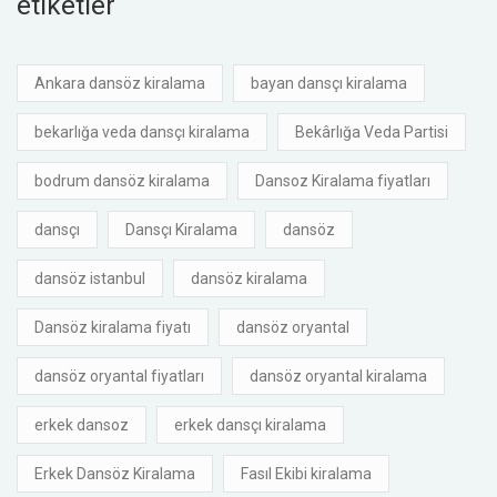
etiketler
Ankara dansöz kiralama
bayan dansçı kiralama
bekarlığa veda dansçı kiralama
Bekârlığa Veda Partisi
bodrum dansöz kiralama
Dansoz Kiralama fiyatları
dansçı
Dansçı Kiralama
dansöz
dansöz istanbul
dansöz kiralama
Dansöz kiralama fiyatı
dansöz oryantal
dansöz oryantal fiyatları
dansöz oryantal kiralama
erkek dansoz
erkek dansçı kiralama
Erkek Dansöz Kiralama
Fasıl Ekibi kiralama