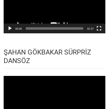
00:00
02:37
ŞAHAN GÖKBAKAR SÜRPRİZ
DANSÖZ
Video
oynatıcı