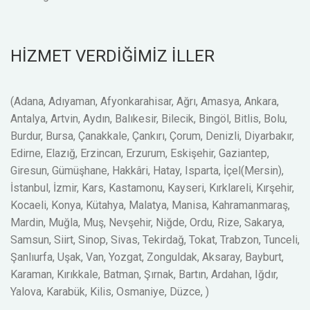
HİZMET VERDİĞİMİZ İLLER
(Adana, Adıyaman, Afyonkarahisar, Ağrı, Amasya, Ankara,
Antalya, Artvin, Aydın, Balıkesir, Bilecik, Bingöl, Bitlis, Bolu,
Burdur, Bursa, Çanakkale, Çankırı, Çorum, Denizli, Diyarbakır,
Edirne, Elazığ, Erzincan, Erzurum, Eskişehir, Gaziantep,
Giresun, Gümüşhane, Hakkâri, Hatay, Isparta, İçel(Mersin),
İstanbul, İzmir, Kars, Kastamonu, Kayseri, Kırklareli, Kırşehir,
Kocaeli, Konya, Kütahya, Malatya, Manisa, Kahramanmaraş,
Mardin, Muğla, Muş, Nevşehir, Niğde, Ordu, Rize, Sakarya,
Samsun, Siirt, Sinop, Sivas, Tekirdağ, Tokat, Trabzon, Tunceli,
Şanlıurfa, Uşak, Van, Yozgat, Zonguldak, Aksaray, Bayburt,
Karaman, Kırıkkale, Batman, Şırnak, Bartın, Ardahan, Iğdır,
Yalova, Karabük, Kilis, Osmaniye, Düzce, )