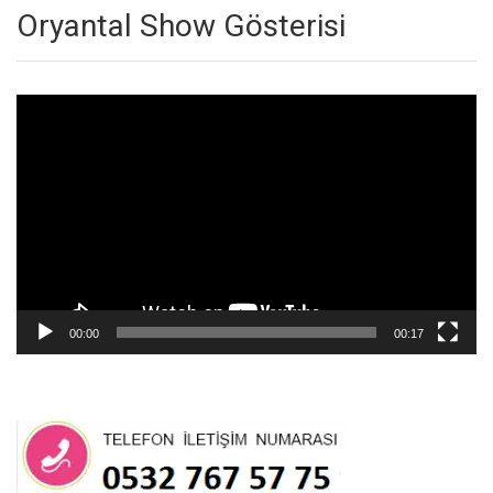
Oryantal Show Gösterisi
Video
oynatıcı
00:00
00:17