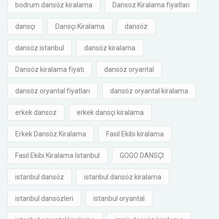
bodrum dansöz kiralama
Dansoz Kiralama fiyatları
dansçı
Dansçı Kiralama
dansöz
dansöz istanbul
dansöz kiralama
Dansöz kiralama fiyatı
dansöz oryantal
dansöz oryantal fiyatları
dansöz oryantal kiralama
erkek dansoz
erkek dansçı kiralama
Erkek Dansöz Kiralama
Fasıl Ekibi kiralama
Fasıl Ekibi Kiralama İstanbul
GOGO DANSÇI
istanbul dansöz
istanbul dansöz kiralama
istanbul dansözleri
istanbul oryantal