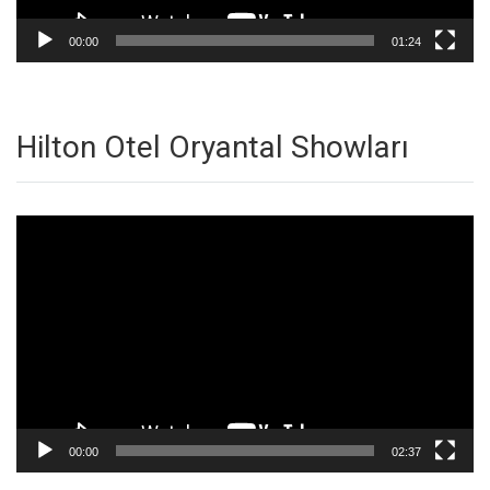
00:00
01:24
Hilton Otel Oryantal Showları
Video
oynatıcı
00:00
02:37