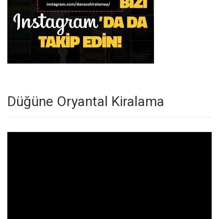
Düğüne Oryantal Kiralama
Video
oynatıcı