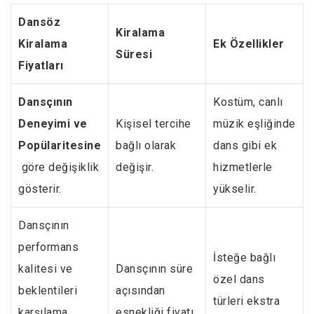
Dansöz
Kiralama
Kiralama
Ek Özellikler
Süresi
Fiyatları
Dansçının
Kostüm, canlı
Deneyimi ve
Kişisel tercihe
müzik eşliğinde
Popülaritesine
bağlı olarak
dans gibi ek
göre değişiklik
değişir.
hizmetlerle
gösterir.
yükselir.
Dansçının
performans
İsteğe bağlı
kalitesi ve
Dansçının süre
özel dans
beklentileri
açısından
türleri ekstra
karşılama
esnekliği fiyatı