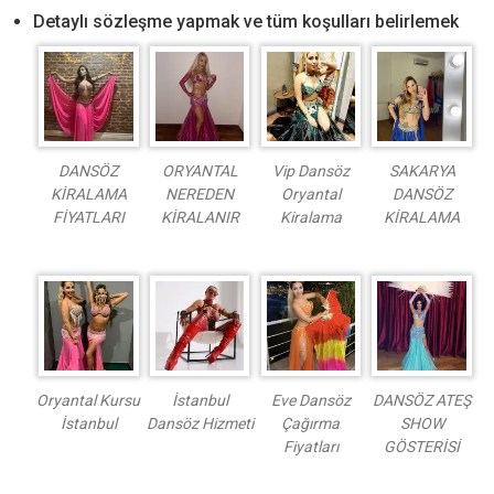
Detaylı sözleşme yapmak ve tüm koşulları belirlemek
DANSÖZ
ORYANTAL
Vip Dansöz
SAKARYA
KİRALAMA
NEREDEN
Oryantal
DANSÖZ
FİYATLARI
KİRALANIR
Kiralama
KİRALAMA
Oryantal Kursu
İstanbul
Eve Dansöz
DANSÖZ ATEŞ
İstanbul
Dansöz Hizmeti
Çağırma
SHOW
Fiyatları
GÖSTERİSİ