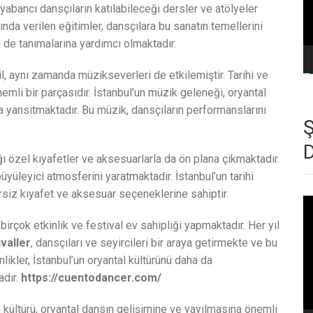
yabancı dansçıların katılabileceği dersler ve atölyeler
nda verilen eğitimler, dansçılara bu sanatın temellerini
ü de tanımalarına yardımcı olmaktadır.
il, aynı zamanda müzikseverleri de etkilemiştir. Tarihi ve
nemli bir parçasıdır. İstanbul’un müzik geleneği, oryantal
kla yansıtmaktadır. Bu müzik, dansçıların performanslarını
ığı özel kıyafetler ve aksesuarlarla da ön plana çıkmaktadır.
büyüleyici atmosferini yaratmaktadır. İstanbul’un tarihi
zersiz kıyafet ve aksesuar seçeneklerine sahiptir.
Vi
oy
 birçok etkinlik ve festival ev sahipliği yapmaktadır. Her yıl
ivaller
, dansçıları ve seyircileri bir araya getirmekte ve bu
likler, İstanbul’un oryantal kültürünü daha da
adır.
https://cuentodancer.com/
in kültürü, oryantal dansın gelişimine ve yayılmasına önemli