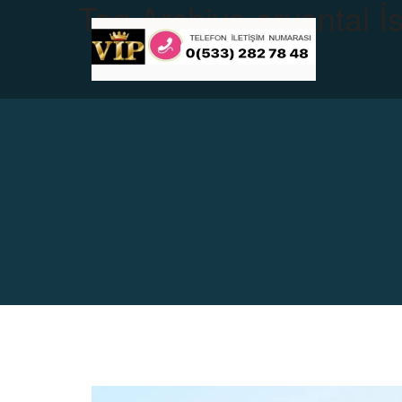
Tag Archive
oryantal İ