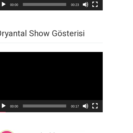
00:00
00:23
ryantal Show Gösterisi
deo
natıcı
00:00
00:17