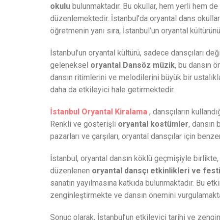
okulu
bulunmaktadır. Bu okullar, hem yerli hem de 
düzenlemektedir. İstanbul’da oryantal dans okulları
öğretmenin yanı sıra, İstanbul’un oryantal kültürün
İstanbul’un oryantal kültürü, sadece dansçıları değ
geleneksel
oryantal Dansöz müzik
, bu dansın ö
dansın ritimlerini ve melodilerini büyük bir ustalı
daha da etkileyici hale getirmektedir.
İstanbul Oryantal Kiralama
, dansçıların kulland
Renkli ve gösterişli
oryantal kostümler
, dansın 
pazarları ve çarşıları, oryantal dansçılar için ben
İstanbul, oryantal dansın köklü geçmişiyle birlikte,
düzenlenen
oryantal dansçı etkinlikleri ve fest
sanatın yayılmasına katkıda bulunmaktadır. Bu etkin
zenginleştirmekte ve dansın önemini vurgulamakt
Sonuç olarak, İstanbul’un etkileyici tarihi ve zeng