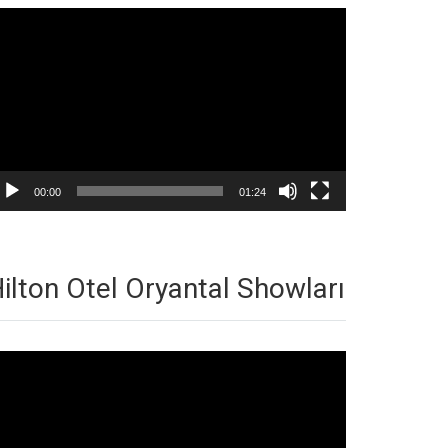
deo
natıcı
00:00
01:24
ilton Otel Oryantal Showları
deo
natıcı