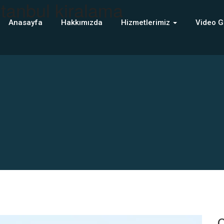
stanbul kiralama
Anasayfa
Hakkımızda
Hizmetlerimiz
Video G
C