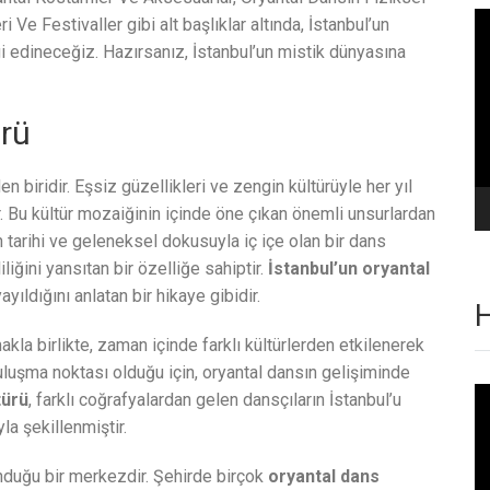
Vi
 Ve Festivaller gibi alt başlıklar altında, İstanbul’un
oy
gi edineceğiz. Hazırsanız, İstanbul’un mistik dünyasına
ürü
en biridir. Eşsiz güzellikleri ve zengin kültürüyle her yıl
. Bu kültür mozaiğinin içinde öne çıkan önemli unsurlardan
un tarihi ve geleneksel dokusuyla iç içe olan bir dans
iliğini yansıtan bir özelliğe sahiptir.
İstanbul’un oryantal
ayıldığını anlatan bir hikaye gibidir.
H
kla birlikte, zaman içinde farklı kültürlerden etkilenerek
buluşma noktası olduğu için, oryantal dansın gelişiminde
Vi
türü
, farklı coğrafyalardan gelen dansçıların İstanbul’u
oy
a şekillenmiştir.
lunduğu bir merkezdir. Şehirde birçok
oryantal dans