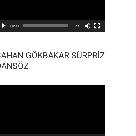
00:00
02:37
ŞAHAN GÖKBAKAR SÜRPRİZ
DANSÖZ
deo
natıcı