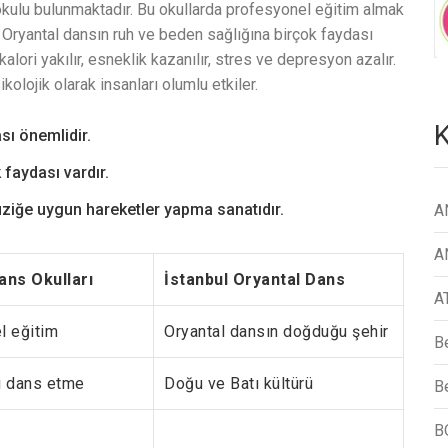
 okulu bulunmaktadır. Bu okullarda profesyonel eğitim almak
ryantal dansın ruh ve beden sağlığına birçok faydası
lori yakılır, esneklik kazanılır, stres ve depresyon azalır.
olojik olarak insanları olumlu etkiler.
K
sı önemlidir.
 faydası vardır.
üziğe uygun hareketler yapma sanatıdır.
A
A
ans Okulları
İstanbul Oryantal Dans
A
l eğitim
Oryantal dansın doğduğu şehir
B
ı dans etme
Doğu ve Batı kültürü
Be
B