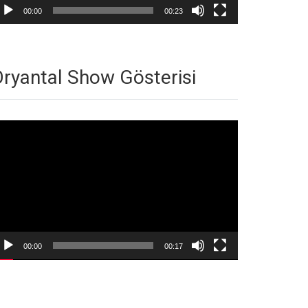
00:00
00:23
ryantal Show Gösterisi
deo
natıcı
00:00
00:17