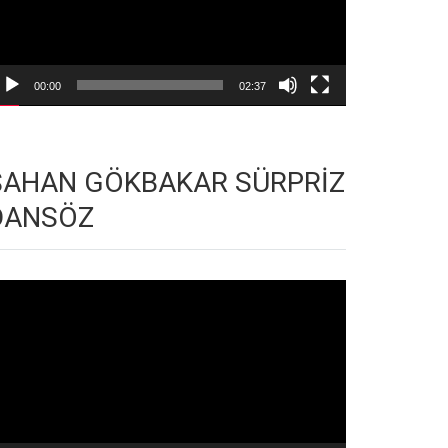
00:00
02:37
ŞAHAN GÖKBAKAR SÜRPRİZ
DANSÖZ
deo
natıcı