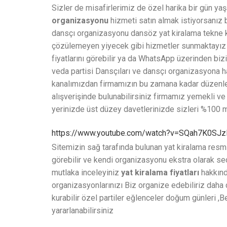
Sizler de misafirlerimiz de özel harika bir gün y
organizasyonu
hizmeti satın almak istiyorsanız b
dansçı organizasyonu dansöz yat kiralama tekne k
çözülemeyen yiyecek gibi hizmetler sunmaktayız 
fiyatlarını görebilir ya da WhatsApp üzerinden bizi
veda partisi Dansçıları ve dansçı organizasyona
kanalımızdan firmamızın bu zamana kadar düzenlemi
alışverişinde bulunabilirsiniz firmamız yemekli v
yerinizde üst düzey davetlerinizde sizleri %100 
https://www.youtube.com/watch?v=SQah7K0SJz
Sitemizin sağ tarafında bulunan yat kiralama resm
görebilir ve kendi organizasyonu ekstra olarak seç
mutlaka inceleyiniz
yat kiralama fiyatları
hakkında
organizasyonlarınızı Biz organize edebiliriz daha 
kurabilir özel partiler eğlenceler doğum günleri 
yararlanabilirsiniz