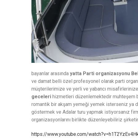
bayanlar arasında
yatta Parti organizasyonu Be
ve damat belli özel profesyonel olarak parti orga
müşterilerimize ve yerli ve yabancı misafirleriniz
geceleri
hizmetleri düzenlemektedir muhteşem boğ
romantik bir akşam yemeği yemek isterseniz ya da 
göstermek ve Adalar turu yapmak istiyorsanız firm
organizasyonlarını birlikte düzenleyebiliriz şirke
https://www.youtube.com/watch?v=h1T2YzEv4H