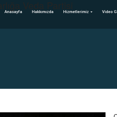
rlığa Veda Partisi
Anasayfa
Hakkımızda
Hizmetlerimiz
Video G
C