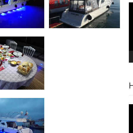
Vi
oy
H
Vi
oy