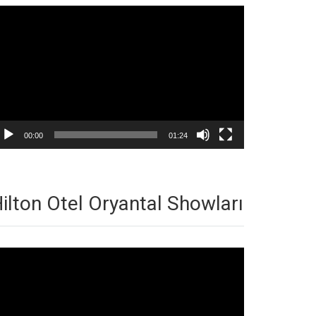
deo
natıcı
00:00
01:24
ilton Otel Oryantal Showları
deo
natıcı