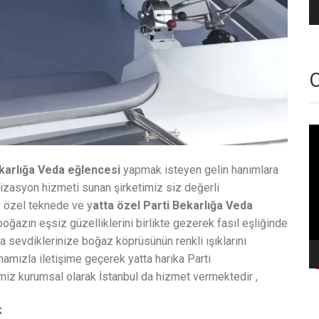
O
Vi
oy
karlığa Veda eğlencesi
yapmak isteyen gelin hanımlara
nizasyon hizmeti sunan şirketimiz siz değerli
e özel teknede ve y
atta özel Parti Bekarlığa Veda
azın eşsiz güzelliklerini birlikte gezerek fasıl eşliğinde
sevdiklerinize boğaz köprüsünün renkli ışıklarını
amızla iletişime geçerek yatta harika Parti
timiz kurumsal olarak İstanbul da hizmet vermektedir ,
k