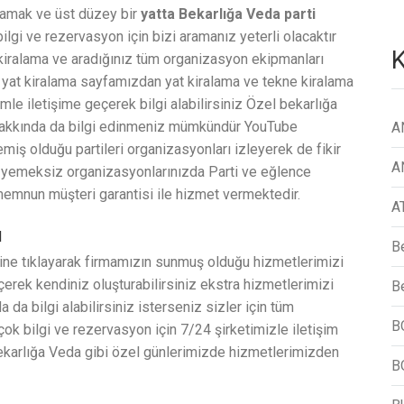
aşamak ve üst düzey bir
yatta Bekarlığa Veda parti
ilgi ve rezervasyon için bizi aramanız yeterli olacaktır
K
iralama ve aradığınız tüm organizasyon ekipmanları
yat kiralama sayfamızdan yat kiralama ve tekne kiralama
mle iletişime geçerek bilgi alabilirsiniz Özel bekarlığa
 hakkında da bilgi edinmeniz mümkündür YouTube
A
ş olduğu partileri organizasyonları izleyerek de fikir
A
e yemeksiz organizasyonlarınızda Parti ve eğlence
memnun müşteri garantisi ile hizmet vermektedir.
A
I
B
ine tıklayarak firmamızın sunmuş olduğu hizmetlerimizi
erek kendiniz oluşturabilirsiniz ekstra hizmetlerimizi
Be
 da bilgi alabilirsiniz isterseniz sizler için tüm
B
çok bilgi ve rezervasyon için 7/24 şirketimizle iletişim
,Bekarlığa Veda gibi özel günlerimizde hizmetlerimizden
B